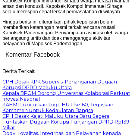
Kapolsek Kompol Immanuel Sinaga warga merasa nyaman,
aman dan kondusif. Kapolsek Kompol Immanuel Sinaga
selalu merespon cepat terkait permasalahan di wilayah.
Hingga berita ini diturunkan, pihak kepolisian belum
memberikan keterangan resmi terkait rencana mutasi
Kapolsek Pademangan. Penyampaian aspirasi oleh warga
berlangsung tertib dan tidak mengganggu aktivitas
pelayanan di Mapolsek Pademangan.
Komentar Facebook
Berita Terkait
CPH Desak KPK Supervisi Penanganan Dugaan
Korupsi DPRD Maluku Utara
Kepala BPOM Dorong Universitas Kolaborasi Perkuat
Inovasi Nasional
KAHMI Luncurkan Logo HUT ke-60, Tegaskan
Komitmen untuk Kedaulatan Bangsa
CPH Desak Kajati Maluku Utara Baru Segera
Tuntaskan Dugaan Korupsi Tunjangan DPRD Rp139
Miliar
Dody: Loyalitas, Integritas, dan Pelayanan kepada