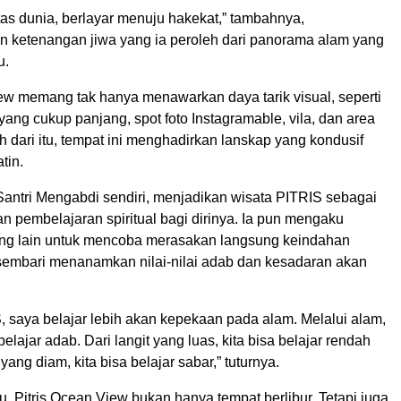
atas dunia, berlayar menuju hakekat,” tambahnya,
ketenangan jiwa yang ia peroleh dari panorama alam yang
u.
iew memang tak hanya menawarkan daya tarik visual, seperti
ang cukup panjang, spot foto Instagramable, vila, dan area
 dari itu, tempat ini menghadirkan lanskap yang kondusif
tin.
antri Mengabdi sendiri, menjadikan wisata PITRIS sebagai
an pembelajaran spiritual bagi dirinya. Ia pun mengaku
ang lain untuk mencoba merasakan langsung keindahan
sembari menanamkan nilai-nilai adab dan kesadaran akan
, saya belajar lebih akan kepekaan pada alam. Melalui alam,
lajar adab. Dari langit yang luas, kita bisa belajar rendah
 yang diam, kita bisa belajar sabar,” tuturnya.
 Pitris Ocean View bukan hanya tempat berlibur. Tetapi juga