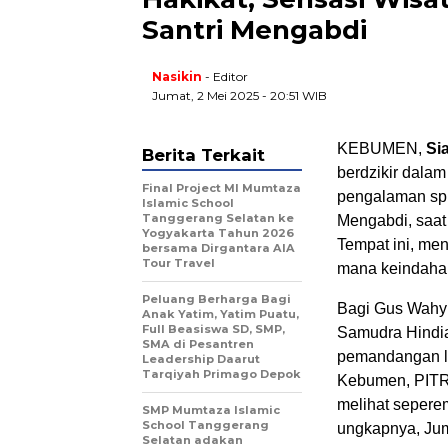
Santri Mengabdi
Nasikin
- Editor
Jumat, 2 Mei 2025 - 20:51 WIB
KEBUMEN,
Si
Berita Terkait
berdzikir dala
Final Project MI Mumtaza
pengalaman spi
Islamic School
Tanggerang Selatan ke
Mengabdi, saat
Yogyakarta Tahun 2026
Tempat ini, men
bersama Dirgantara AIA
Tour Travel
mana keindahan
Peluang Berharga Bagi
Bagi Gus Wahyu
Anak Yatim, Yatim Puatu,
Full Beasiswa SD, SMP,
Samudra Hindia
SMA di Pesantren
pemandangan lu
Leadership Daarut
Tarqiyah Primago Depok
Kebumen, PITRI
melihat seperem
SMP Mumtaza Islamic
School Tanggerang
ungkapnya, Jum
Selatan adakan