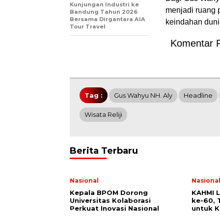
Kunjungan Industri ke
menjadi ruang 
Bandung Tahun 2026
Bersama Dirgantara AIA
keindahan duni
Tour Travel
Komentar 
Tag :
Gus Wahyu NH. Aly
Headline
Wisata Reliji
Berita Terbaru
Nasional
Nasiona
Kepala BPOM Dorong
KAHMI 
Universitas Kolaborasi
ke-60,
Perkuat Inovasi Nasional
untuk 