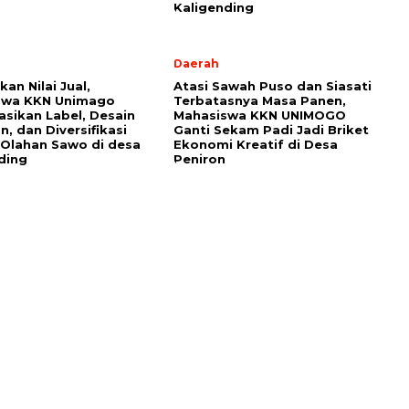
Kaligending
Daerah
an Nilai Jual,
Atasi Sawah Puso dan Siasati
swa KKN Unimago
Terbatasnya Masa Panen,
sasikan Label, Desain
Mahasiswa KKN UNIMOGO
, dan Diversifikasi
Ganti Sekam Padi Jadi Briket
Olahan Sawo di desa
Ekonomi Kreatif di Desa
ding
Peniron