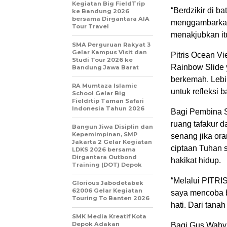
Kegiatan Big FieldTrip
“Berdzikir di b
ke Bandung 2026
bersama Dirgantara AIA
menggambarkan 
Tour Travel
menakjubkan it
SMA Perguruan Rakyat 3
Gelar Kampus Visit dan
Pitris Ocean V
Studi Tour 2026 ke
Rainbow Slide y
Bandung Jawa Barat
berkemah. Lebih
RA Mumtaza Islamic
untuk refleksi ba
School Gelar Big
Fieldrtip Taman Safari
Indonesia Tahun 2026
Bagi Pembina S
ruang tafakur d
Bangun Jiwa Disiplin dan
Kepemimpinan, SMP
senang jika or
Jakarta 2 Gelar Kegiatan
ciptaan Tuhan 
LDKS 2026 bersama
Dirgantara Outbond
hakikat hidup.
Training (DOT) Depok
“Melalui PITRIS
Glorious Jabodetabek
62006 Gelar Kegiatan
saya mencoba be
Touring To Banten 2026
hati. Dari tanah
SMK Media Kreatif Kota
Depok Adakan
Bagi Gus Wahyu,