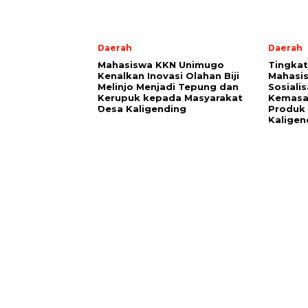
Daerah
Daerah
Mahasiswa KKN Unimugo
Tingkatk
Kenalkan Inovasi Olahan Biji
Mahasi
Melinjo Menjadi Tepung dan
Sosiali
Kerupuk kepada Masyarakat
Kemasan
Desa Kaligending
Produk 
Kaligen