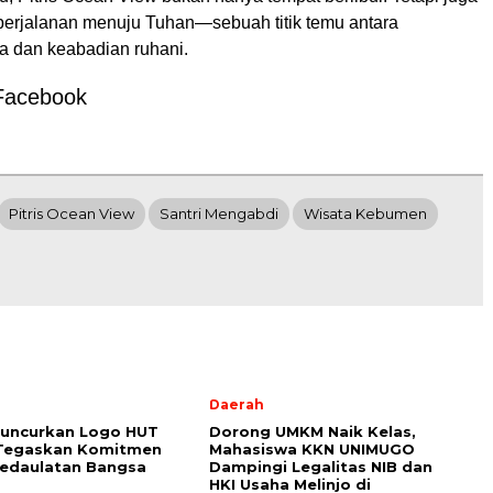
perjalanan menuju Tuhan—sebuah titik temu antara
a dan keabadian ruhani.
Facebook
Pitris Ocean View
Santri Mengabdi
Wisata Kebumen
l
Daerah
Luncurkan Logo HUT
Dorong UMKM Naik Kelas,
 Tegaskan Komitmen
Mahasiswa KKN UNIMUGO
Kedaulatan Bangsa
Dampingi Legalitas NIB dan
HKI Usaha Melinjo di