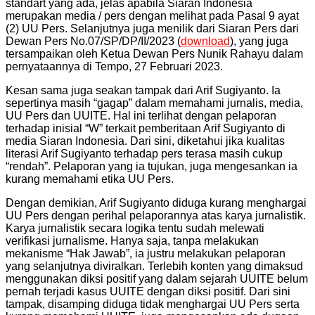
standart yang ada, jelas apabila Siaran Indonesia
merupakan media / pers dengan melihat pada Pasal 9 ayat
(2) UU Pers. Selanjutnya juga menilik dari Siaran Pers dari
Dewan Pers No.07/SP/DP/II/2023 (
download
), yang juga
tersampaikan oleh Ketua Dewan Pers Nunik Rahayu dalam
pernyataannya di Tempo, 27 Februari 2023.
Kesan sama juga seakan tampak dari Arif Sugiyanto. Ia
sepertinya masih “gagap” dalam memahami jurnalis, media,
UU Pers dan UUITE. Hal ini terlihat dengan pelaporan
terhadap inisial “W” terkait pemberitaan Arif Sugiyanto di
media Siaran Indonesia. Dari sini, diketahui jika kualitas
literasi Arif Sugiyanto terhadap pers terasa masih cukup
“rendah”. Pelaporan yang ia tujukan, juga mengesankan ia
kurang memahami etika UU Pers.
Dengan demikian, Arif Sugiyanto diduga kurang menghargai
UU Pers dengan perihal pelaporannya atas karya jurnalistik.
Karya jurnalistik secara logika tentu sudah melewati
verifikasi jurnalisme. Hanya saja, tanpa melakukan
mekanisme “Hak Jawab”, ia justru melakukan pelaporan
yang selanjutnya diviralkan. Terlebih konten yang dimaksud
menggunakan diksi positif yang dalam sejarah UUITE belum
pernah terjadi kasus UUITE dengan diksi positif. Dari sini
tampak, disamping diduga tidak menghargai UU Pers serta