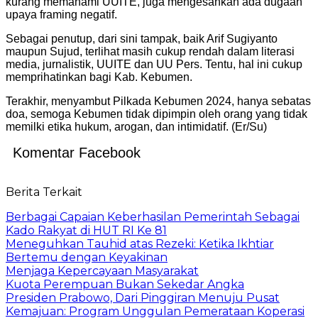
kurang memahami UUITE, juga mengesankan ada dugaan
upaya framing negatif.
Sebagai penutup, dari sini tampak, baik Arif Sugiyanto
maupun Sujud, terlihat masih cukup rendah dalam literasi
media, jurnalistik, UUITE dan UU Pers. Tentu, hal ini cukup
memprihatinkan bagi Kab. Kebumen.
Terakhir, menyambut Pilkada Kebumen 2024, hanya sebatas
doa, semoga Kebumen tidak dipimpin oleh orang yang tidak
memilki etika hukum, arogan, dan intimidatif. (Er/Su)
Komentar Facebook
Berita Terkait
Berbagai Capaian Keberhasilan Pemerintah Sebagai
Kado Rakyat di HUT RI Ke 81
Meneguhkan Tauhid atas Rezeki: Ketika Ikhtiar
Bertemu dengan Keyakinan
Menjaga Kepercayaan Masyarakat
Kuota Perempuan Bukan Sekedar Angka
Presiden Prabowo, Dari Pinggiran Menuju Pusat
Kemajuan: Program Unggulan Pemerataan Koperasi