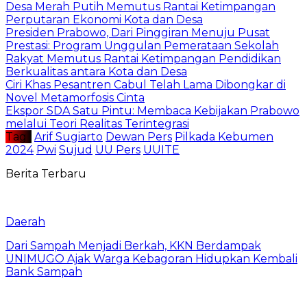
Desa Merah Putih Memutus Rantai Ketimpangan
Perputaran Ekonomi Kota dan Desa
Presiden Prabowo, Dari Pinggiran Menuju Pusat
Prestasi: Program Unggulan Pemerataan Sekolah
Rakyat Memutus Rantai Ketimpangan Pendidikan
Berkualitas antara Kota dan Desa
Ciri Khas Pesantren Cabul Telah Lama Dibongkar di
Novel Metamorfosis Cinta
Ekspor SDA Satu Pintu: Membaca Kebijakan Prabowo
melalui Teori Realitas Terintegrasi
Tag :
Arif Sugiarto
Dewan Pers
Pilkada Kebumen
2024
Pwi
Sujud
UU Pers
UUITE
Berita Terbaru
Daerah
Dari Sampah Menjadi Berkah, KKN Berdampak
UNIMUGO Ajak Warga Kebagoran Hidupkan Kembali
Bank Sampah