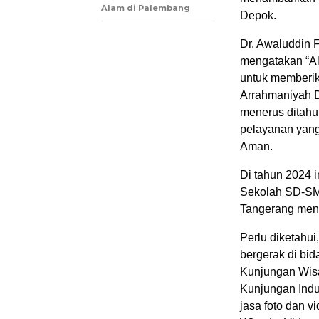
Alam di Palembang
Depok.
Dr. Awaluddin 
mengatakan “Alh
untuk memberik
Arrahmaniyah D
menerus ditahu
pelayanan yang
Aman.
Di tahun 2024 i
Sekolah SD-SM
Tangerang meng
Perlu diketahu
bergerak di bid
Kunjungan Wis
Kunjungan Indu
jasa foto dan v