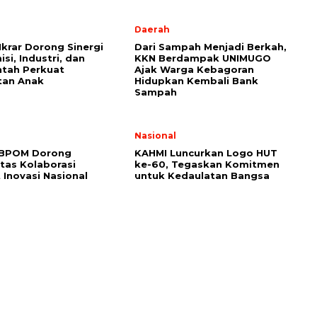
l
Daerah
Ikrar Dorong Sinergi
Dari Sampah Menjadi Berkah,
si, Industri, dan
KKN Berdampak UNIMUGO
tah Perkuat
Ajak Warga Kebagoran
tan Anak
Hidupkan Kembali Bank
Sampah
l
Nasional
 BPOM Dorong
KAHMI Luncurkan Logo HUT
itas Kolaborasi
ke-60, Tegaskan Komitmen
 Inovasi Nasional
untuk Kedaulatan Bangsa