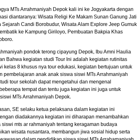
Jogya MTs Arrahmaniyah Depok kali ini ke Jogyakarta dengan
nasi diantaranya: Wisata Religi Ke Makam Sunan Ganung Jati
a Sejarah Candi Borobudur, Wisata Alam Explore Jeep Gumuk
Membatik ke Kampung Giriloyo, Pembuatan Bakpia Khas
oboro.
ahmaniyah pondok terong cipayung Depok, Ibu Amni Haulia
 Bahwa kegiatan studi Tour Ini adalah kegiatan rutinitas
i kelas 8 khusus nya tour edukasi, kegiatan bertujuan untuk
 pembelajaran anak anak siswa siswi MTs Arrahmaniyah
studi tour sekolah dapat mengetahui dan mengenal
eberapa tempat dan tentu juga kegiatan ini juga untuk
a siswi MTs Arrahmaniyah Depok.
san, SE selaku ketua pelaksana dalam kegiatan ini
engan diadakannya kegiatan ini diharapan menambahkan
siswi mts ar rahmaniyah tentang keragaman budaya
nikan wisata nusantara, membangun jiwa sosial hidup serta
awasan dalam pendidikan siswa siswi MTs Arrahamaniyah