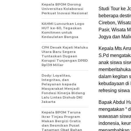
Kepala BPOM Dorong
Studi Tour ke 
Universitas Kolaborasi
Perkuat Inovasi Nasional
beberapa desti
Cirebon, Wisat
KAHMI Luncurkan Logo
HUT ke-60, Tegaskan
Pasir, Wisata 
Komitmen untuk
Jogya dan Mali
Kedaulatan Bangsa
CPH Desak Kajati Maluku
Kepala Mts Arr
Utara Baru Segera
S.Pd mengatakan
Tuntaskan Dugaan
Korupsi Tunjangan DPRD
anak siswa sisw
Rp139 Miliar
memberitahukan
Dody: Loyalitas,
dalam kegitan 
Integritas, dan
kebudayaan di b
Pelayanan kepada
Masyarakat Menjadi
refresing sisw
Fondasi Kinerja Bidang
Lalu Lintas Dishub DKI
Jakarta
Bapak Abdul Ha
mengatakan “ d
Kepala BPOM Taruna
wawasan siswa 
Ikrar Tinjau Program
Makan Bergizi Gratis
indonesia, keu
dan Resmikan Pusat
Tanaman Obat Bahan
menambahkan w