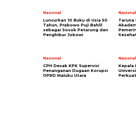
Nasional
Nasiona
Luncurkan 10 Buku di Usia 50
Taruna 
Tahun, Prabowo Puji Bahlil
Akademi
sebagai Sosok Petarung dan
Pemerin
Penghibur Jokowi
Keseha
Nasional
Nasiona
CPH Desak KPK Supervisi
Kepala
Penanganan Dugaan Korupsi
Univers
DPRD Maluku Utara
Perkuat