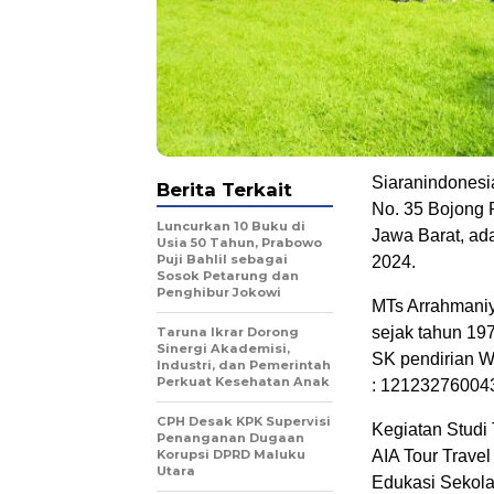
Siaranindonesi
Berita Terkait
No. 35 Bojong 
Luncurkan 10 Buku di
Jawa Barat, ada
Usia 50 Tahun, Prabowo
Puji Bahlil sebagai
2024.
Sosok Petarung dan
Penghibur Jokowi
MTs Arrahmaniy
sejak tahun 19
Taruna Ikrar Dorong
Sinergi Akademisi,
SK pendirian 
Industri, dan Pemerintah
Perkuat Kesehatan Anak
: 12123276004
CPH Desak KPK Supervisi
Kegiatan Studi 
Penanganan Dugaan
Korupsi DPRD Maluku
AIA Tour Trave
Utara
Edukasi Sekola