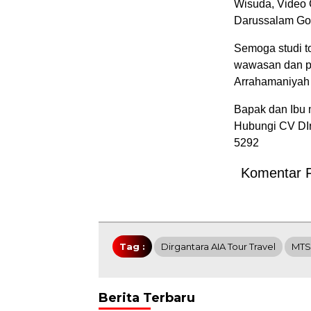
Wisuda, Video 
Darussalam Gon
Semoga studi to
wawasan dan pe
Arrahamaniyah 
Bapak dan Ibu m
Hubungi CV DIr
5292
Komentar 
Tag :
Dirgantara AIA Tour Travel
MTS
Berita Terbaru