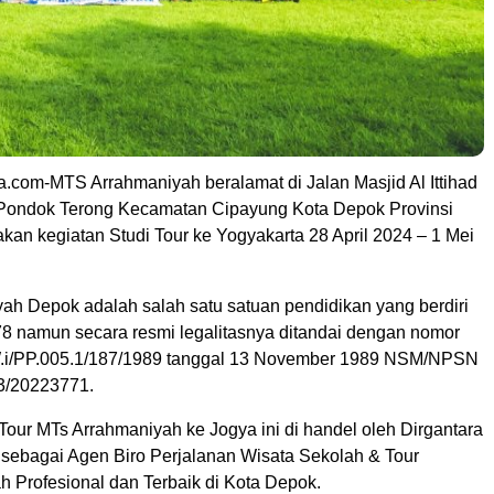
a.com-MTS Arrahmaniyah beralamat di Jalan Masjid Al Ittihad
Pondok Terong Kecamatan Cipayung Kota Depok Provinsi
kan kegiatan Studi Tour ke Yogyakarta 28 April 2024 – 1 Mei
ah Depok adalah salah satu satuan pendidikan yang berdiri
78 namun secara resmi legalitasnya ditandai dengan nomor
W.i/PP.005.1/187/1989 tanggal 13 November 1989 NSM/NPSN
3/20223771.
Tour MTs Arrahmaniyah ke Jogya ini di handel oleh Dirgantara
l sebagai Agen Biro Perjalanan Wisata Sekolah & Tour
h Profesional dan Terbaik di Kota Depok.