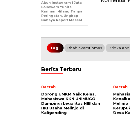
Komentar 
Akun Instagram 1 Juta
Followers Yunita
Kariman Hilang Tanpa
Peringatan, Ungkap
Bahaya Report Massal
Tag :
Bhabinkamtibmas
Bripka Kho
Berita Terbaru
Daerah
Daerah
Dorong UMKM Naik Kelas,
Mahasi
Mahasiswa KKN UNIMUGO
Kenalka
Dampingi Legalitas NIB dan
Melinjo
HKI Usaha Melinjo di
Kerupu
Kaligending
Desa K