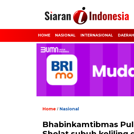
HOME
NASIONAL
INTERNASIONAL
DAERA
Home
Nasional
/
Bhabinkamtibmas Pula
Sholat subuh kelilin