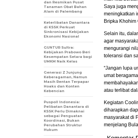
dan Resmikan Pusat
Saya juga men
Tanaman Obat Bahan
Alam di Palembang
meningkatkan i
Bripka Khohim 
Keterlibatan Danantara
di KSSK Perkuat
Sinkronisasi Kebijakan
Selain itu, da
Ekonomi Nasional
agar masyaraka
GUNTUR Sultra:
mengurangi nil
Kebijakan Prabowo Beri
toleransi dan 
Kesempatan Setara bagi
UMKM Naik Kelas
“Jangan lupa un
Generasi Z Junjung
umat beragama.
Keberagaman, Namun
Masih Rentan Terpapar
membahayakan d
Hoaks dan Konten
atau terlibat d
Kebencian
Puspoll Indonesia:
Kegiatan Cooli
Pelibatan Danantara di
diharapkan dap
KSSK Perlu Dimaknai
sebagai Penguatan
masyarakat di 
Koordinasi, Bukan
menjelang Bul
Perubahan Struktur
Hukum