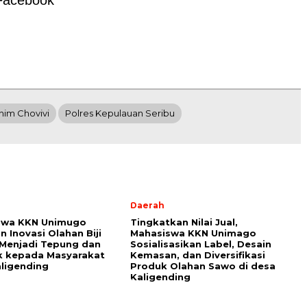
Facebook
him Chovivi
Polres Kepulauan Seribu
Daerah
swa KKN Unimugo
Tingkatkan Nilai Jual,
n Inovasi Olahan Biji
Mahasiswa KKN Unimago
 Menjadi Tepung dan
Sosialisasikan Label, Desain
k kepada Masyarakat
Kemasan, dan Diversifikasi
aligending
Produk Olahan Sawo di desa
Kaligending