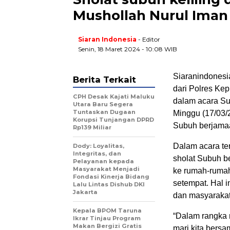
Mushollah Nurul Iman
Siaran Indonesia
- Editor
Senin, 18 Maret 2024 - 10:08 WIB
Siaranindonesi
Berita Terkait
dari Polres Ke
CPH Desak Kajati Maluku
dalam acara Sub
Utara Baru Segera
Tuntaskan Dugaan
Minggu (17/03/
Korupsi Tunjangan DPRD
Subuh berjama
Rp139 Miliar
Dalam acara te
Dody: Loyalitas,
Integritas, dan
sholat Subuh b
Pelayanan kepada
Masyarakat Menjadi
ke rumah-rumah
Fondasi Kinerja Bidang
setempat. Hal i
Lalu Lintas Dishub DKI
Jakarta
dan masyarakat
Kepala BPOM Taruna
“Dalam rangka 
Ikrar Tinjau Program
Makan Bergizi Gratis
mari kita bers