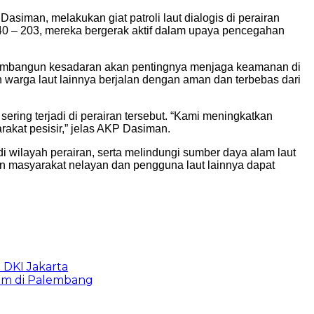
asiman, melakukan giat patroli laut dialogis di perairan
 40 – 203, mereka bergerak aktif dalam upaya pencegahan
k membangun kesadaran akan pentingnya menjaga keamanan di
n warga laut lainnya berjalan dengan aman dan terbebas dari
 sering terjadi di perairan tersebut. “Kami meningkatkan
akat pesisir,” jelas AKP Dasiman.
i wilayah perairan, serta melindungi sumber daya alam laut
kan masyarakat nelayan dan pengguna laut lainnya dapat
b DKI Jakarta
lam di Palembang