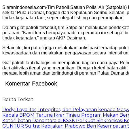
Siaranindonesia.com-Tim Patroli Satuan Polisi Air (Satpolair)
sekitar Pulau Damar, bagian dari Kepulauan Seribu Selatan, 
tindak kejahatan laut, seperti ilegal fishing dan perompakan.
Dalam giat patroli tersebut, tim Satpolair melakukan pend
perairan. “Kami terus berupaya hadir di perairan ini sebaga
tindak kejahatan,” ungkap AKP Dasiman.
Selain itu, tim patroli juga melakukan antisipasi terhadap pot
kewaspadaan dan melakukan pengawasan secara intensif untuk
Giat patroli laut dialogis ini merupakan bagian dari upaya P
dari aktivitas ilegal yang merugikan. Dengan keterlibatan ak
merasa lebih aman dan terlindungi di perairan Pulau Damar d
Komentar Facebook
Berita Terkait
Dody: Loyalitas, Integritas, dan Pelayanan kepada Masy
Kepala BPOM Taruna Ikrar Tinjau Program Makan Ber
Keterlibatan Danantara di KSSK Perkuat Sinkronisasi K
GUNTUR Sultra: Kebijakan Prabowo Beri Kesempatan S