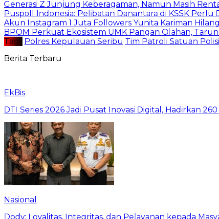
Generasi Z Junjung Keberagaman, Namun Masih Rent
Puspoll Indonesia: Pelibatan Danantara di KSSK Per
Akun Instagram 1 Juta Followers Yunita Kariman Hila
BPOM Perkuat Ekosistem UMK Pangan Olahan, Taruna
Tag :
Polres Kepulauan Seribu
Tim Patroli Satuan Polisi
Berita Terbaru
EkBis
DTI Series 2026 Jadi Pusat Inovasi Digital, Hadirkan 2
Nasional
Dody: Loyalitas, Integritas, dan Pelayanan kepada Masy