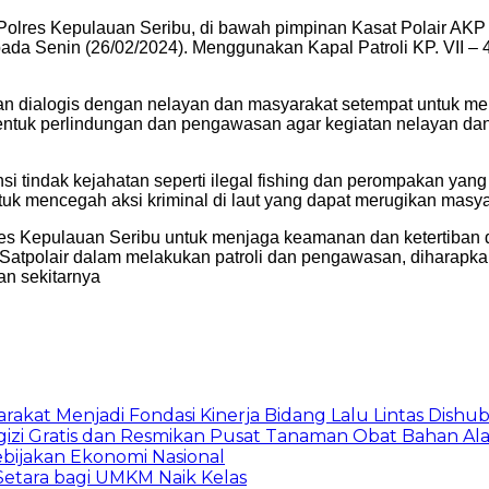
 Polres Kepulauan Seribu, di bawah pimpinan Kasat Polair AKP D
pada Senin (26/02/2024). Menggunakan Kapal Patroli KP. VII –
ekatan dialogis dengan nelayan dan masyarakat setempat untu
i bentuk perlindungan dan pengawasan agar kegiatan nelayan da
ensi tindak kejahatan seperti ilegal fishing dan perompakan yang
 mencegah aksi kriminal di laut yang dapat merugikan masyar
olres Kepulauan Seribu untuk menjaga keamanan dan ketertiban d
tif Satpolair dalam melakukan patroli dan pengawasan, diharap
an sekitarnya
arakat Menjadi Fondasi Kinerja Bidang Lalu Lintas Dishu
gizi Gratis dan Resmikan Pusat Tanaman Obat Bahan A
ebijakan Ekonomi Nasional
etara bagi UMKM Naik Kelas