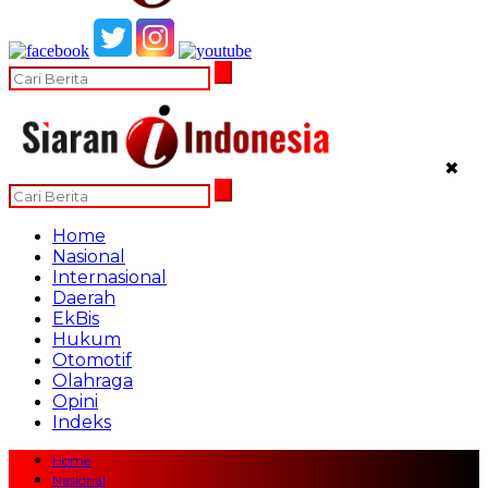
✖
Home
Nasional
Internasional
Daerah
EkBis
Hukum
Otomotif
Olahraga
Opini
Indeks
Home
Nasional