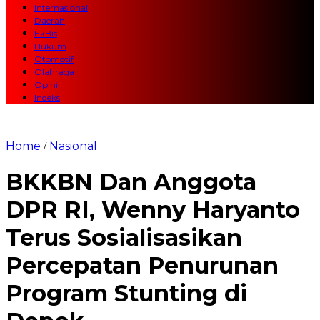
Internasional
Daerah
EkBis
Hukum
Otomotif
Olahraga
Opini
Indeks
Home
Nasional
/
BKKBN Dan Anggota
DPR RI, Wenny Haryanto
Terus Sosialisasikan
Percepatan Penurunan
Program Stunting di