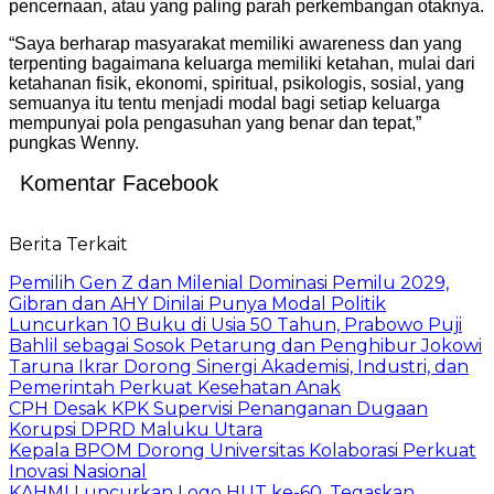
pencernaan, atau yang paling parah perkembangan otaknya.
“Saya berharap masyarakat memiliki awareness dan yang
terpenting bagaimana keluarga memiliki ketahan, mulai dari
ketahanan fisik, ekonomi, spiritual, psikologis, sosial, yang
semuanya itu tentu menjadi modal bagi setiap keluarga
mempunyai pola pengasuhan yang benar dan tepat,”
pungkas Wenny.
Komentar Facebook
Berita Terkait
Pemilih Gen Z dan Milenial Dominasi Pemilu 2029,
Gibran dan AHY Dinilai Punya Modal Politik
Luncurkan 10 Buku di Usia 50 Tahun, Prabowo Puji
Bahlil sebagai Sosok Petarung dan Penghibur Jokowi
Taruna Ikrar Dorong Sinergi Akademisi, Industri, dan
Pemerintah Perkuat Kesehatan Anak
CPH Desak KPK Supervisi Penanganan Dugaan
Korupsi DPRD Maluku Utara
Kepala BPOM Dorong Universitas Kolaborasi Perkuat
Inovasi Nasional
KAHMI Luncurkan Logo HUT ke-60, Tegaskan