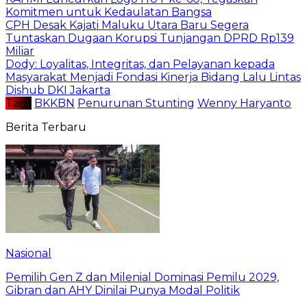
Komitmen untuk Kedaulatan Bangsa
CPH Desak Kajati Maluku Utara Baru Segera
Tuntaskan Dugaan Korupsi Tunjangan DPRD Rp139
Miliar
Dody: Loyalitas, Integritas, dan Pelayanan kepada
Masyarakat Menjadi Fondasi Kinerja Bidang Lalu Lintas
Dishub DKI Jakarta
Tag :
BKKBN
Penurunan Stunting
Wenny Haryanto
Berita Terbaru
Nasional
Pemilih Gen Z dan Milenial Dominasi Pemilu 2029,
Gibran dan AHY Dinilai Punya Modal Politik