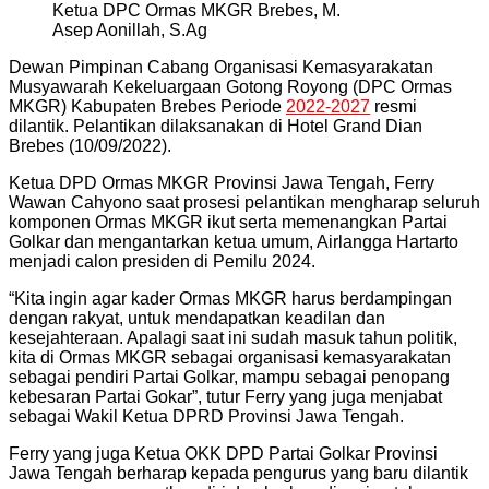
Ketua DPC Ormas MKGR Brebes, M.
Asep Aonillah, S.Ag
Dewan Pimpinan Cabang Organisasi Kemasyarakatan
Musyawarah Kekeluargaan Gotong Royong (DPC Ormas
MKGR) Kabupaten Brebes Periode
2022-2027
resmi
dilantik. Pelantikan dilaksanakan di Hotel Grand Dian
Brebes (10/09/2022).
Ketua DPD Ormas MKGR Provinsi Jawa Tengah, Ferry
Wawan Cahyono saat prosesi pelantikan mengharap seluruh
komponen Ormas MKGR ikut serta memenangkan Partai
Golkar dan mengantarkan ketua umum, Airlangga Hartarto
menjadi calon presiden di Pemilu 2024.
“Kita ingin agar kader Ormas MKGR harus berdampingan
dengan rakyat, untuk mendapatkan keadilan dan
kesejahteraan. Apalagi saat ini sudah masuk tahun politik,
kita di Ormas MKGR sebagai organisasi kemasyarakatan
sebagai pendiri Partai Golkar, mampu sebagai penopang
kebesaran Partai Gokar”, tutur Ferry yang juga menjabat
sebagai Wakil Ketua DPRD Provinsi Jawa Tengah.
Ferry yang juga Ketua OKK DPD Partai Golkar Provinsi
Jawa Tengah berharap kepada pengurus yang baru dilantik