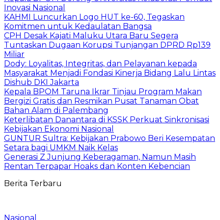
Inovasi Nasional
KAHMI Luncurkan Logo HUT ke-60, Tegaskan
Komitmen untuk Kedaulatan Bangsa
CPH Desak Kajati Maluku Utara Baru Segera
Tuntaskan Dugaan Korupsi Tunjangan DPRD Rp139
Miliar
Dody: Loyalitas, Integritas, dan Pelayanan kepada
Masyarakat Menjadi Fondasi Kinerja Bidang Lalu Lintas
Dishub DKI Jakarta
Kepala BPOM Taruna Ikrar Tinjau Program Makan
Bergizi Gratis dan Resmikan Pusat Tanaman Obat
Bahan Alam di Palembang
Keterlibatan Danantara di KSSK Perkuat Sinkronisasi
Kebijakan Ekonomi Nasional
GUNTUR Sultra: Kebijakan Prabowo Beri Kesempatan
Setara bagi UMKM Naik Kelas
Generasi Z Junjung Keberagaman, Namun Masih
Rentan Terpapar Hoaks dan Konten Kebencian
Berita Terbaru
Nasional