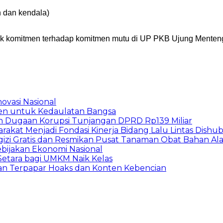
n dan kendala)
uk komitmen terhadap komitmen mutu di UP PKB Ujung Menten
ovasi Nasional
en untuk Kedaulatan Bangsa
n Dugaan Korupsi Tunjangan DPRD Rp139 Miliar
arakat Menjadi Fondasi Kinerja Bidang Lalu Lintas Dishu
gizi Gratis dan Resmikan Pusat Tanaman Obat Bahan A
ebijakan Ekonomi Nasional
etara bagi UMKM Naik Kelas
an Terpapar Hoaks dan Konten Kebencian