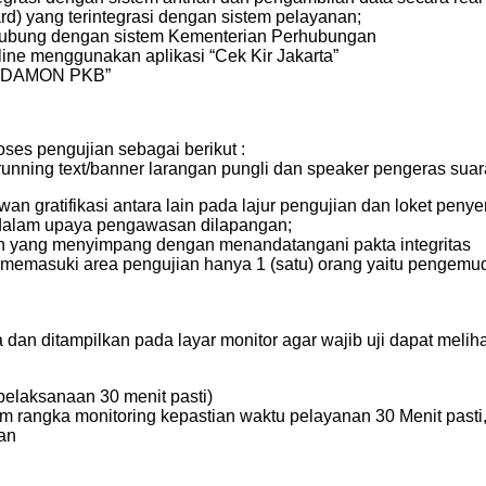
rd) yang terintegrasi dengan sistem pelayanan;
erhubung dengan sistem Kementerian Perhubungan
line menggunakan aplikasi “Cek Kir Jakarta”
“SI-DAMON PKB”
s pengujian sebagai berikut :
unning text/banner larangan pungli dan speaker pengeras sua
an gratifikasi antara lain pada lajur pengujian dan loket penyer
I dalam upaya pengawasan dilapangan;
n yang menyimpang dengan menandatangani pakta integritas
h memasuki area pengujian hanya 1 (satu) orang yaitu pengemu
n ditampilkan pada layar monitor agar wajib uji dapat melih
elaksanaan 30 menit pasti)
angka monitoring kepastian waktu pelayanan 30 Menit pasti, di
nan