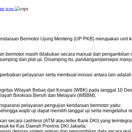
 Kendaraan Bermotor Ujung Menteng (UP PKB) merupakan unit k
an bermotor masih dilakukan secara manual dari pengambilan
da samping dan plat uji. Disamping itu, pandangan/persepsi ma
perbaikan pelayanan serta membuat inovasi antara lain adala
egritas Wilayah Bebas dari Korupsi (WBK) pada tanggal 10 D
layah Birokrasi Bersih dan Melayani (WBBM).
nsparansi pelayanan pengujian kendaraan bermotor yaitu:
hingga wajib uji dapat memilih tanggal uji serta mengetahui retr
kan secara cashless (ATM atau teller Bank DKI) yang terinteg
suk ke Kas Daerah Provinsi DKI Jakarta;
tegrasi dengan sistem antrian dan pengambilan data secara real 