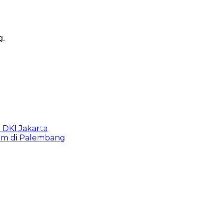
g.
b DKI Jakarta
lam di Palembang