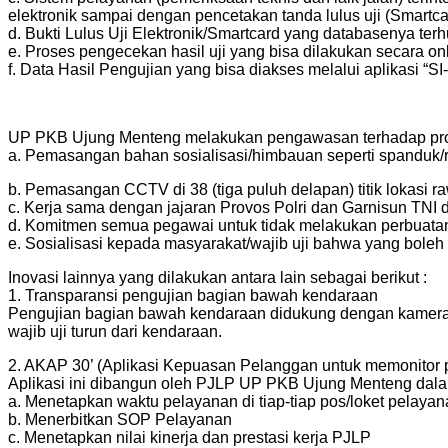
elektronik sampai dengan pencetakan tanda lulus uji (Smartca
d. Bukti Lulus Uji Elektronik/Smartcard yang databasenya t
e. Proses pengecekan hasil uji yang bisa dilakukan secara on
f. Data Hasil Pengujian yang bisa diakses melalui aplikasi 
UP PKB Ujung Menteng melakukan pengawasan terhadap prose
a. Pemasangan bahan sosialisasi/himbauan seperti spanduk/r
b. Pemasangan CCTV di 38 (tiga puluh delapan) titik lokasi raw
c. Kerja sama dengan jajaran Provos Polri dan Garnisun TN
d. Komitmen semua pegawai untuk tidak melakukan perbuata
e. Sosialisasi kepada masyarakat/wajib uji bahwa yang bole
Inovasi lainnya yang dilakukan antara lain sebagai berikut :
1. Transparansi pengujian bagian bawah kendaraan
Pengujian bagian bawah kendaraan didukung dengan kamera da
wajib uji turun dari kendaraan.
2. AKAP 30’ (Aplikasi Kepuasan Pelanggan untuk memonitor p
Aplikasi ini dibangun oleh PJLP UP PKB Ujung Menteng dalam r
a. Menetapkan waktu pelayanan di tiap-tiap pos/loket pelaya
b. Menerbitkan SOP Pelayanan
c. Menetapkan nilai kinerja dan prestasi kerja PJLP