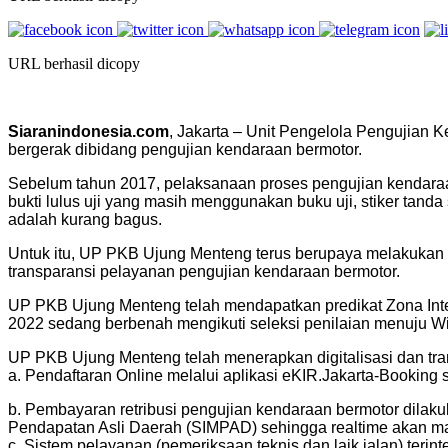
URL berhasil dicopy
Siaranindonesia.com
, Jakarta – Unit Pengelola Pengujian
bergerak dibidang pengujian kendaraan bermotor.
Sebelum tahun 2017, pelaksanaan proses pengujian kendara
bukti lulus uji yang masih menggunakan buku uji, stiker tan
adalah kurang bagus.
Untuk itu, UP PKB Ujung Menteng terus berupaya melakukan 
transparansi pelayanan pengujian kendaraan bermotor.
UP PKB Ujung Menteng telah mendapatkan predikat Zona Int
2022 sedang berbenah mengikuti seleksi penilaian menuju Wi
UP PKB Ujung Menteng telah menerapkan digitalisasi dan tra
a. Pendaftaran Online melalui aplikasi eKIR.Jakarta-Booking se
b. Pembayaran retribusi pengujian kendaraan bermotor dilaku
Pendapatan Asli Daerah (SIMPAD) sehingga realtime akan ma
c. Sistem pelayanan (pemeriksaan teknis dan laik jalan) terin