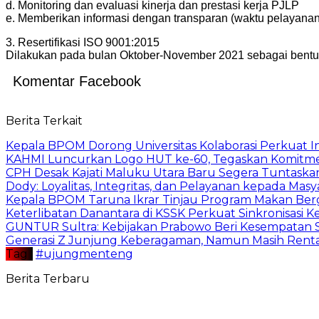
d. Monitoring dan evaluasi kinerja dan prestasi kerja PJLP
e. Memberikan informasi dengan transparan (waktu pelayana
3. Resertifikasi ISO 9001:2015
Dilakukan pada bulan Oktober-November 2021 sebagai bent
Komentar Facebook
Berita Terkait
Kepala BPOM Dorong Universitas Kolaborasi Perkuat In
KAHMI Luncurkan Logo HUT ke-60, Tegaskan Komitm
CPH Desak Kajati Maluku Utara Baru Segera Tuntaska
Dody: Loyalitas, Integritas, dan Pelayanan kepada Masy
Kepala BPOM Taruna Ikrar Tinjau Program Makan Ber
Keterlibatan Danantara di KSSK Perkuat Sinkronisasi K
GUNTUR Sultra: Kebijakan Prabowo Beri Kesempatan S
Generasi Z Junjung Keberagaman, Namun Masih Rent
Tag :
#ujungmenteng
Berita Terbaru