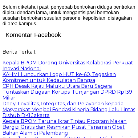
Belum diketahui pasti penyebab bentrokan diduga bentrokan
dipicu dendam lama, untuk mengantisipasi bentrokan
susulan bentrokan susulan personel kepolisian disiagakan
di area kampus.
Komentar Facebook
Berita Terkait
Kepala BPOM Dorong Universitas Kolaborasi Perkuat
Inovasi Nasional
KAHMI Luncurkan Logo HUT ke-60, Tegaskan
Komitmen untuk Kedaulatan Bangsa
CPH Desak Kajati Maluku Utara Baru Segera
Tuntaskan Dugaan Korupsi Tunjangan DPRD Rp139
Miliar
Dody: Loyalitas, Integritas, dan Pelayanan kepada
Masyarakat Menjadi Fondasi Kinerja Bidang Lalu Lintas
Dishub DKI Jakarta
Kepala BPOM Taruna Ikrar Tinjau Program Makan
Bergizi Gratis dan Resmikan Pusat Tanaman Obat
Bahan Alam di Palembang