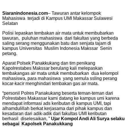
Siaranindonesia.com
– Tawuran antar kelompok
Mahasiswa terjadi di Kampus UMI Makassar Sulawesi
Selatan
Polisi lepaskan tembakan air mata untuk membubarkan
tawuran, puluhan mahasiswa dari fakultas yang berbeda
saling serang menggunakan batu dan senjata tajam di
kampus Universitas Muslim Indonesia Makssar Senin
petang.
Aparat Polsek Panakkukang dan tim penikang
Kapolrestabes Makssar berulang kali melepaskan
tembakangas air mata untuk membubarkan dua kelompol
mahasiswa, para mahasiswa yang semula ssling perang
kocar-kacir menghindari tembakan gas air mata.
“personil Polres Panakukang beserta teman-teman dari
Polrestabes Makassar kami datang ke kampus umi karena
mendapat informasi ads keributan di kampus UMI, tapi
alhamdulillah berkat kerjasama dari pihak kampus dan
kesadaran dari adik-adik dari fakultas UMI keributan
berhasil diselesaikan, ”
Ujar Kompol Andi Ali Surya selaku
sebagai Kapolsek Panakukkang