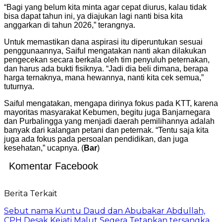
“Bagi yang belum kita minta agar cepat diurus, kalau tidak
bisa dapat tahun ini, ya diajukan lagi nanti bisa kita
anggarkan di tahun 2026,” terangnya.
Untuk memastikan dana aspirasi itu diperuntukan sesuai
penggunaannya, Saiful mengatakan nanti akan dilakukan
pengecekan secara berkala oleh tim penyuluh peternakan,
dan harus ada bukti fisiknya. “Jadi dia beli dimana, berapa
harga ternaknya, mana hewannya, nanti kita cek semua,”
tuturnya.
Saiful mengatakan, mengapa dirinya fokus pada KTT, karena
mayoritas masyarakat Kebumen, begitu juga Banjarnegara
dan Purbalingga yang menjadi daerah pemilihannya adalah
banyak dari kalangan petani dan peternak. “Tentu saja kita
juga ada fokus pada persoalan pendidikan, dan juga
kesehatan,” ucapnya. (
Bar
)
Komentar Facebook
Berita Terkait
Sebut nama Kuntu Daud dan Abubakar Abdullah,
CPH Desak Kejati Malut Segera Tetapkan tersangka