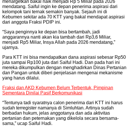
menargetkan bakal naik menjadi Rp 5 Miliar pada 2026
mendatang. Saiful ingin ke depan penerima aspirasi dari
kelompok tani ternak semakin banyak. Sejauh ini di
Kebumen sekitar ada 70 KTT yang bakal mendapat aspirasi
dari anggota Fraksi PDIP ini.
“Saya penginnya ke depan bisa bertambah, jadi
anggarannya nanti akan kia tambah dari Rp3,6 Miliar,
menjadi Rp5 Miliar, Insya Allah pada 2026 mendatang,”
ujarnya.
Para KTT ini bisa mendapatkan dana aspirasi sebesar Rp50
juta sampai Rp100 juta dari Saiful Hadi. Dan pada hari ini
mereka dikumpulkan dengan menghadirkan Dinas Pertanian
dan Pangan untuk diberi penjelasan mengenai mekanisme
yang harus dilalui.
Fraksi dan AKD Kebumen Belum Terbentuk, Pimpinan
Sementara Dinilai Pasif Berkomunikasi
“Tentunya tadi syaratnya calon penerima dari KTT ini harus
sudah terregister namanya di Simluhtan. Artinya sudah
berbadan hukum, jelas anggotanya dan ada aktivitas
pertanian dan peternakan yang dikelola secara bersama-
sama,” ucap Saiful Hadi.