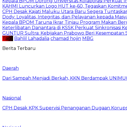
Kepala BPOM Dorong Universitas Kolaborasi Perkuat In
KAHMI Luncurkan Logo HUT ke-60, Tegaskan Komitm
CPH Desak Kajati Maluku Utara Baru Segera Tuntaska
Dody: Loyalitas, Integritas, dan Pelayanan kepada Masy
Kepala BPOM Taruna Ikrar Tinjau Program Makan Ber
Keterlibatan Danantara di KSSK Perkuat Sinkronisasi K
GUNTUR Sultra: Kebijakan Prabowo Beri Kesempatan S
Tag :
Bahlil Lahadalia
chamad hojin
MBG
Berita Terbaru
Daerah
Dari Sampah Menjadi Berkah, KKN Berdampak UNIMU
Nasional
CPH Desak KPK Supervisi Penanganan Dugaan Korups