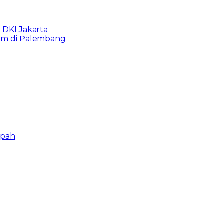
b DKI Jakarta
lam di Palembang
mpah