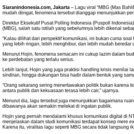
Siaranindonesia.com, Jakarta
– Lagu viral “MBG (Mas Bahlil 
mudah diingat, fenomena tersebut dianggap menunjukkan perubah
Direktur Eksekutif Pusat Polling Indonesia (Puspoll Indonesi
(MBG), salah satu istilah yang sebelumnya lebih dikenal sebag
“Kalau dilihat dari perspektif komunikasi, ini bukan cuma so
yang lebih ringan, lebih menghibur, dan lebih mudah beredar di
Menurut Hojin, fenomena semacam ini cukup lazim dalam buday
ke perdebatan yang terlalu serius.
Lebih lanjut, Hojin yang juga praktisi handling krisis menilai
sindiran, hingga dukungan bisa hadir dalam bentuk yang sama
“Orang sekarang sering menertawakan politik bukan karena tid
antara publik dan kekuasaan terasa lebih cair,” ujarnya.
Menurut dia, lagu tersebut juga menunjukkan bagaimana ruang 
dibawanya akan semakin melekat di ingatan publik.
Hojin yang pernah mendalami khusus komunikasi digital di N
menjelaskan dalam studi komunikasi terdapat konsep mere exp
Karena itu, viralitas lagu seperti MBG secara tidak langsung 