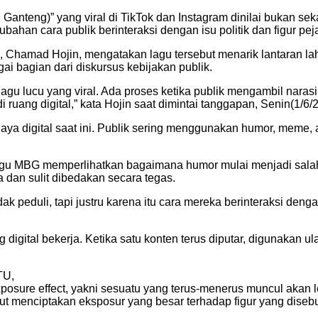
Ganteng)” yang viral di TikTok dan Instagram dinilai bukan sekad
an cara publik berinteraksi dengan isu politik dan figur pejaba
a), Chamad Hojin, mengatakan lagu tersebut menarik lantaran l
ai bagian dari diskursus kebijakan publik.
al lagu lucu yang viral. Ada proses ketika publik mengambil na
 ruang digital,” kata Hojin saat dimintai tanggapan, Senin(1/6/
a digital saat ini. Publik sering menggunakan humor, meme, a
 lagu MBG memperlihatkan bagaimana humor mulai menjadi salah sa
 dan sulit dibedakan secara tegas.
ak peduli, tapi justru karena itu cara mereka berinteraksi den
digital bekerja. Ketika satu konten terus diputar, digunakan u
TU,
osure effect, yakni sesuatu yang terus-menerus muncul akan l
ikut menciptakan eksposur yang besar terhadap figur yang diseb