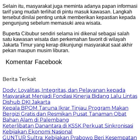
Selain itu, masyarakat juga meminta adanya papan informasi
tarif yang mudah terlihat di pintu masuk kawasan. Langkah
tersebut dinilai penting untuk memberikan kepastian kepada
pengunjung sebelum memasuki area wisata.
Buperta Cibubur sendiri selama ini dikenal sebagai salah
satu kawasan wisata dan perkemahan favorit di wilayah
Jakarta Timur yang kerap dikunjungi masyarakat saat akhir
pekan maupun musim liburan.
Komentar Facebook
Berita Terkait
Dody: Loyalitas, Integritas, dan Pelayanan kepada
Masyarakat Menjadi Fondasi Kinerja Bidang Lalu Lintas
Dishub DKI Jakarta
Kepala BPOM Taruna Ikrar Tinjau Program Makan
Bergizi Gratis dan Resmikan Pusat Tanaman Obat
Bahan Alam di Palembang
Keterlibatan Danantara di KSSK Perkuat Sinkronisasi
Kebijakan Ekonomi Nasional
GUNTUR Sultra: Kebijakan Prabowo Beri Kesempatan