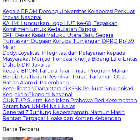
Berita Terkait
Kepala BPOM Dorong Universitas Kolaborasi Perkuat
Inovasi Nasional
KAHMI Luncurkan Logo HUT ke-60, Tegaskan
Komitmen untuk Kedaulatan Bangsa
CPH Desak Kajati Maluku Utara Baru Segera
Tuntaskan Dugaan Korupsi Tunjangan DPRD Rp139
Miliar
Dody: Loyalitas, Integritas, dan Pelayanan kepada
Masyarakat Menjadi Fondasi Kinerja Bidang Lalu Lintas
Dishub DKI Jakarta
Kepala BPOM Taruna Ikrar Tinjau Program Makan
Bergizi Gratis dan Resmikan Pusat Tanaman Obat
Bahan Alam di Palembang
Keterlibatan Danantara di KSSK Perkuat Sinkronisasi
Kebijakan Ekonomi Nasional
GUNTUR Sultra: Kebijakan Prabowo Beri Kesempatan
Setara bagi UMKM Naik Kelas
Generasi Z Junjung Keberagaman, Namun Masih
Rentan Terpapar Hoaks dan Konten Kebencian
Berita Terbaru