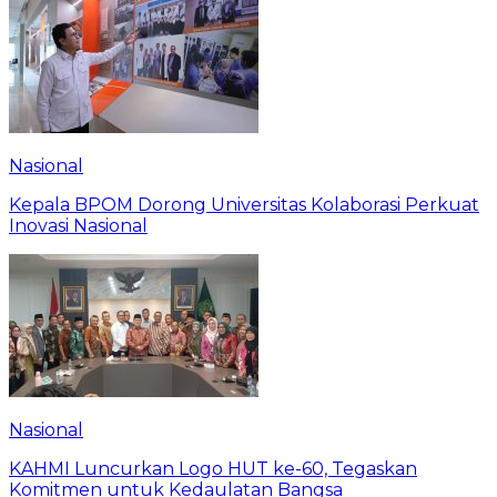
Nasional
Kepala BPOM Dorong Universitas Kolaborasi Perkuat
Inovasi Nasional
Nasional
KAHMI Luncurkan Logo HUT ke-60, Tegaskan
Komitmen untuk Kedaulatan Bangsa