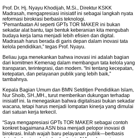
Prof. Dr. Hj. Nyayu Khodijah, M.Si., Direktur KSKK
Madrasah, mengapresiasi inisiatif ini sebagai langkah nyata
reformasi birokrasi berbasis teknologi.
“Pemanfaatan AI seperti GPTs TOR MAKER ini bukan
sekadar alat bantu, tapi bentuk keberanian kita mengubah
budaya kerja lama menjadi lebih efisien dan digital.
Madrasah harus berada di garis depan dalam inovasi tata
kelola pendidikan,” tegas Prof. Nyayu.
Beliau juga menekankan bahwa inovasi ini adalah bagian
dari komitmen Kemenag dalam membangun tata kelola yang
transparan, terintegrasi, dan modern. “Ini tentang kecepatan,
ketepatan, dan pelayanan publik yang lebih baik,”
tambahnya.
Kepala Bagian Umum dan BMN Setditjen Pendidikan Islam,
Nur Shoib, SH.,MH., turut memberikan dukungan terhadap
inisiatif ini. Ia menegaskan bahwa digitalisasi bukan sekadar
wacana, tetapi harus menjadi lompatan kinerja yang dimulai
dari satuan kerja terkecil.
“Saya mengapresiasi GPTs TOR MAKER sebagai contoh
konkret bagaimana ASN bisa menjadi pelopor inovasi di
birokrasi. Inilah wajah baru pelayanan publik—berbasis