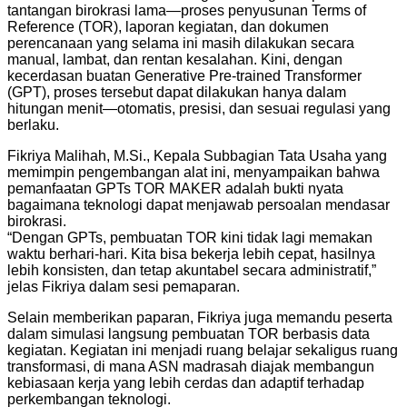
tantangan birokrasi lama—proses penyusunan Terms of
Reference (TOR), laporan kegiatan, dan dokumen
perencanaan yang selama ini masih dilakukan secara
manual, lambat, dan rentan kesalahan. Kini, dengan
kecerdasan buatan Generative Pre-trained Transformer
(GPT), proses tersebut dapat dilakukan hanya dalam
hitungan menit—otomatis, presisi, dan sesuai regulasi yang
berlaku.
Fikriya Malihah, M.Si., Kepala Subbagian Tata Usaha yang
memimpin pengembangan alat ini, menyampaikan bahwa
pemanfaatan GPTs TOR MAKER adalah bukti nyata
bagaimana teknologi dapat menjawab persoalan mendasar
birokrasi.
“Dengan GPTs, pembuatan TOR kini tidak lagi memakan
waktu berhari-hari. Kita bisa bekerja lebih cepat, hasilnya
lebih konsisten, dan tetap akuntabel secara administratif,”
jelas Fikriya dalam sesi pemaparan.
Selain memberikan paparan, Fikriya juga memandu peserta
dalam simulasi langsung pembuatan TOR berbasis data
kegiatan. Kegiatan ini menjadi ruang belajar sekaligus ruang
transformasi, di mana ASN madrasah diajak membangun
kebiasaan kerja yang lebih cerdas dan adaptif terhadap
perkembangan teknologi.