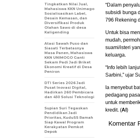
Tingkatkan Nilai Jual,
“Dalam penyal
Mahasiswa KKN Unimago
subsidi bunga 
Sosialisasikan Label,
Desain Kemasan, dan
796 Rekening de
Diversifikasi Produk
Olahan Sawo di desa
Untuk bisa men
Kaligending
mudah, permohon
Atasi Sawah Puso dan
suami/isteri ya
Siasati Terbatasnya
Masa Panen, Mahasiswa
keluarga.
KKN UNIMOGO Ganti
Sekam Padi Jadi Briket
Ekonomi Kreatif di Desa
“Info lebih lan
Peniron
Sarbini,” ujar S
DTI Series 2026 Jadi
Ia menyebut ba
Pusat Inovasi Digital,
Hadirkan 260 Pembicara
pedagang pasa
dan 450 Solusi Teknologi
untuk memberik
Supian Suri Tegaskan
kredit. (
Al
)
Pendidikan Jadi
Prioritas, KuduSS Ramah
Siap Kawal Program
Komentar 
Kerakyatan Pemkot
Depok