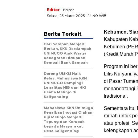
Editor
- Editor
Selasa, 25 Maret 2025 - 14:40 WIB
Kebumen, Siar
Berita Terkait
Kabupaten Keb
Dari Sampah Menjadi
Kebumen (PERS
Berkah, KKN Berdampak
UNIMUGO Ajak Warga
(Kredit Murah
Kebagoran Hidupkan
Kembali Bank Sampah
Program ini be
Lilis Nuryani, 
Dorong UMKM Naik
Kelas, Mahasiswa KKN
di Pasar Tumen
UNIMUGO Dampingi
Legalitas NIB dan HKI
menandatangi S
Usaha Melinjo di
tradisional.
Kaligending
Mahasiswa KKN Unimugo
Sementara itu,
Kenalkan Inovasi Olahan
murah untuk pe
Biji Melinjo Menjadi
Tepung dan Kerupuk
atau profesi. 
kepada Masyarakat
kelengkapan ad
Desa Kaligending