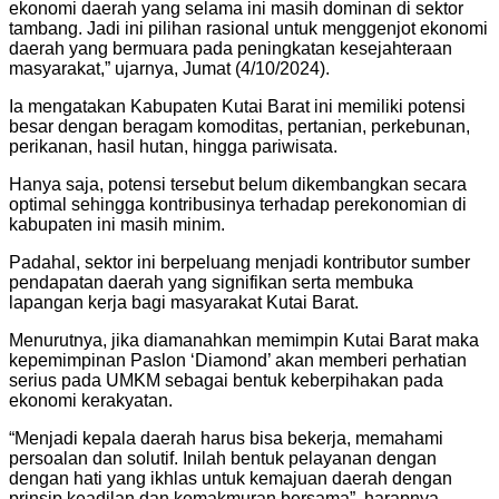
ekonomi daerah yang selama ini masih dominan di sektor
tambang. Jadi ini pilihan rasional untuk menggenjot ekonomi
daerah yang bermuara pada peningkatan kesejahteraan
masyarakat,” ujarnya, Jumat (4/10/2024).
Ia mengatakan Kabupaten Kutai Barat ini memiliki potensi
besar dengan beragam komoditas, pertanian, perkebunan,
perikanan, hasil hutan, hingga pariwisata.
Hanya saja, potensi tersebut belum dikembangkan secara
optimal sehingga kontribusinya terhadap perekonomian di
kabupaten ini masih minim.
Padahal, sektor ini berpeluang menjadi kontributor sumber
pendapatan daerah yang signifikan serta membuka
lapangan kerja bagi masyarakat Kutai Barat.
Menurutnya, jika diamanahkan memimpin Kutai Barat maka
kepemimpinan Paslon ‘Diamond’ akan memberi perhatian
serius pada UMKM sebagai bentuk keberpihakan pada
ekonomi kerakyatan.
“Menjadi kepala daerah harus bisa bekerja, memahami
persoalan dan solutif. Inilah bentuk pelayanan dengan
dengan hati yang ikhlas untuk kemajuan daerah dengan
prinsip keadilan dan kemakmuran bersama”, harapnya.