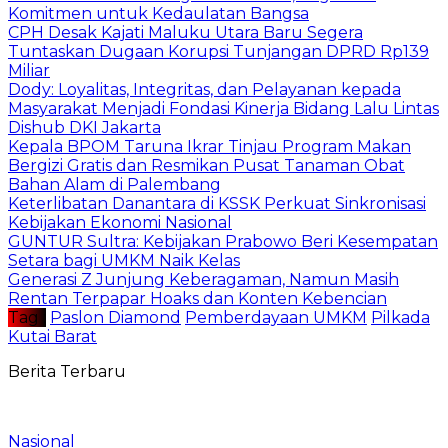
Komitmen untuk Kedaulatan Bangsa
CPH Desak Kajati Maluku Utara Baru Segera
Tuntaskan Dugaan Korupsi Tunjangan DPRD Rp139
Miliar
Dody: Loyalitas, Integritas, dan Pelayanan kepada
Masyarakat Menjadi Fondasi Kinerja Bidang Lalu Lintas
Dishub DKI Jakarta
Kepala BPOM Taruna Ikrar Tinjau Program Makan
Bergizi Gratis dan Resmikan Pusat Tanaman Obat
Bahan Alam di Palembang
Keterlibatan Danantara di KSSK Perkuat Sinkronisasi
Kebijakan Ekonomi Nasional
GUNTUR Sultra: Kebijakan Prabowo Beri Kesempatan
Setara bagi UMKM Naik Kelas
Generasi Z Junjung Keberagaman, Namun Masih
Rentan Terpapar Hoaks dan Konten Kebencian
Tag :
Paslon Diamond
Pemberdayaan UMKM
Pilkada
Kutai Barat
Berita Terbaru
Nasional