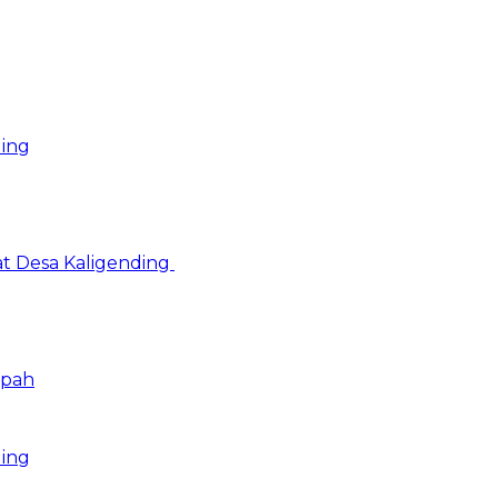
ding
at Desa Kaligending
mpah
ding