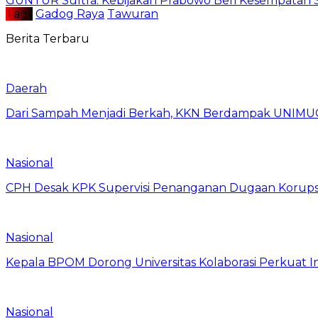
GUNTUR Sultra: Kebijakan Prabowo Beri Kesempatan S
Tag :
Gadog Raya
Tawuran
Berita Terbaru
Daerah
Dari Sampah Menjadi Berkah, KKN Berdampak UNIMU
Nasional
CPH Desak KPK Supervisi Penanganan Dugaan Korups
Nasional
Kepala BPOM Dorong Universitas Kolaborasi Perkuat In
Nasional