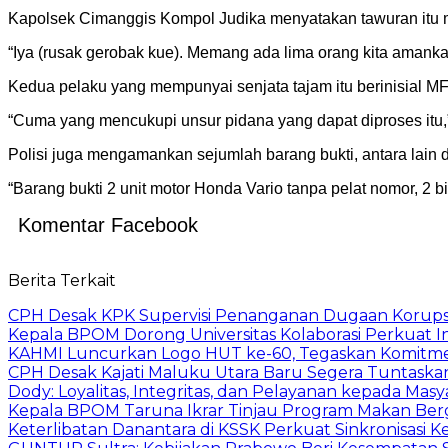
Kapolsek Cimanggis Kompol Judika menyatakan tawuran itu 
“Iya (rusak gerobak kue). Memang ada lima orang kita amanka
Kedua pelaku yang mempunyai senjata tajam itu berinisial MF
“Cuma yang mencukupi unsur pidana yang dapat diproses itu,”
Polisi juga mengamankan sejumlah barang bukti, antara lain du
“Barang bukti 2 unit motor Honda Vario tanpa pelat nomor, 2 
Komentar Facebook
Berita Terkait
CPH Desak KPK Supervisi Penanganan Dugaan Korups
Kepala BPOM Dorong Universitas Kolaborasi Perkuat In
KAHMI Luncurkan Logo HUT ke-60, Tegaskan Komitm
CPH Desak Kajati Maluku Utara Baru Segera Tuntaska
Dody: Loyalitas, Integritas, dan Pelayanan kepada Masy
Kepala BPOM Taruna Ikrar Tinjau Program Makan Ber
Keterlibatan Danantara di KSSK Perkuat Sinkronisasi K