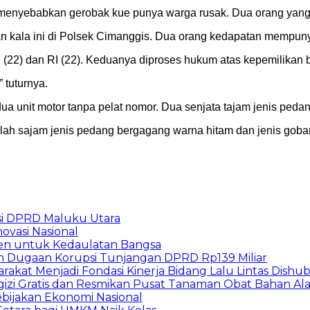
menyebabkan gerobak kue punya warga rusak. Dua orang yang 
n kala ini di Polsek Cimanggis. Dua orang kedapatan mempunyai
 (22) dan RI (22). Keduanya diproses hukum atas kepemilikan 
 tuturnya.
a unit motor tanpa pelat nomor. Dua senjata tajam jenis pedang
bilah sajam jenis pedang bergagang warna hitam dan jenis gobang
i DPRD Maluku Utara
ovasi Nasional
en untuk Kedaulatan Bangsa
n Dugaan Korupsi Tunjangan DPRD Rp139 Miliar
arakat Menjadi Fondasi Kinerja Bidang Lalu Lintas Dishu
gizi Gratis dan Resmikan Pusat Tanaman Obat Bahan A
ebijakan Ekonomi Nasional