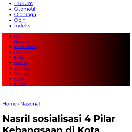
Hukum
Otomotif
Olahraga
Opini
Indeks
Home
Nasional
Internasional
Daerah
EkBis
Hukum
Otomotif
Olahraga
Opini
Indeks
Home
Nasional
/
Nasril sosialisasi 4 Pilar
Kebangsaan di Kota