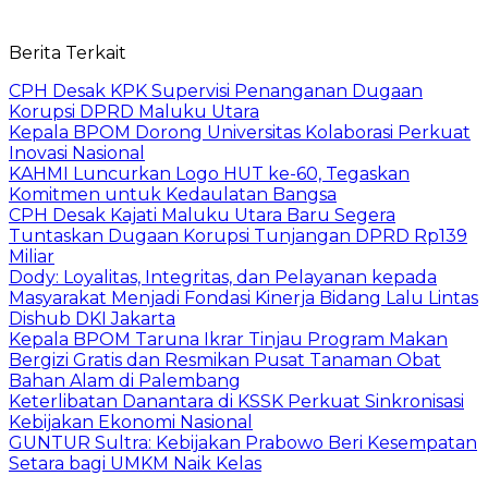
Berita Terkait
CPH Desak KPK Supervisi Penanganan Dugaan
Korupsi DPRD Maluku Utara
Kepala BPOM Dorong Universitas Kolaborasi Perkuat
Inovasi Nasional
KAHMI Luncurkan Logo HUT ke-60, Tegaskan
Komitmen untuk Kedaulatan Bangsa
CPH Desak Kajati Maluku Utara Baru Segera
Tuntaskan Dugaan Korupsi Tunjangan DPRD Rp139
Miliar
Dody: Loyalitas, Integritas, dan Pelayanan kepada
Masyarakat Menjadi Fondasi Kinerja Bidang Lalu Lintas
Dishub DKI Jakarta
Kepala BPOM Taruna Ikrar Tinjau Program Makan
Bergizi Gratis dan Resmikan Pusat Tanaman Obat
Bahan Alam di Palembang
Keterlibatan Danantara di KSSK Perkuat Sinkronisasi
Kebijakan Ekonomi Nasional
GUNTUR Sultra: Kebijakan Prabowo Beri Kesempatan
Setara bagi UMKM Naik Kelas