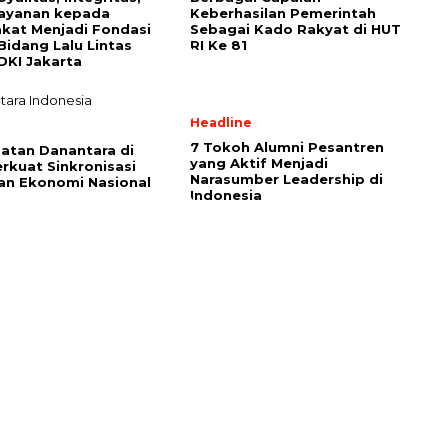
layanan kepada
Keberhasilan Pemerintah
kat Menjadi Fondasi
Sebagai Kado Rakyat di HUT
 Bidang Lalu Lintas
RI Ke 81
DKI Jakarta
Headline
l
7 Tokoh Alumni Pesantren
batan Danantara di
yang Aktif Menjadi
rkuat Sinkronisasi
Narasumber Leadership di
an Ekonomi Nasional
Indonesia