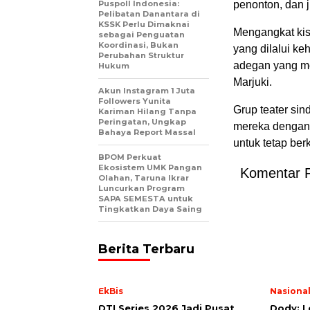
Puspoll Indonesia:
penonton, dan j
Pelibatan Danantara di
KSSK Perlu Dimaknai
Mengangkat kis
sebagai Penguatan
Koordinasi, Bukan
yang dilalui ke
Perubahan Struktur
adegan yang me
Hukum
Marjuki.
Akun Instagram 1 Juta
Followers Yunita
Grup teater sin
Kariman Hilang Tanpa
Peringatan, Ungkap
mereka dengan 
Bahaya Report Massal
untuk tetap ber
BPOM Perkuat
Ekosistem UMK Pangan
Komentar 
Olahan, Taruna Ikrar
Luncurkan Program
SAPA SEMESTA untuk
Tingkatkan Daya Saing
Berita Terbaru
EkBis
Nasiona
DTI Series 2026 Jadi Pusat
Dody: Lo