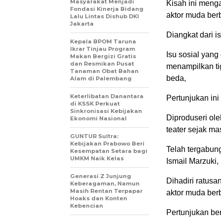
Masyarakat Menjadi
Kisah ini menga
Fondasi Kinerja Bidang
aktor muda berb
Lalu Lintas Dishub DKI
Jakarta
Diangkat dari 
Kepala BPOM Taruna
Ikrar Tinjau Program
Isu sosial yang
Makan Bergizi Gratis
dan Resmikan Pusat
menampilkan ti
Tanaman Obat Bahan
beda,
Alam di Palembang
Keterlibatan Danantara
Pertunjukan ini
di KSSK Perkuat
Sinkronisasi Kebijakan
Diproduseri ole
Ekonomi Nasional
teater sejak mas
GUNTUR Sultra:
Kebijakan Prabowo Beri
Telah tergabun
Kesempatan Setara bagi
UMKM Naik Kelas
Ismail Marzuki, 
Generasi Z Junjung
Dihadiri ratus
Keberagaman, Namun
Masih Rentan Terpapar
aktor muda berb
Hoaks dan Konten
Kebencian
Pertunjukan ber