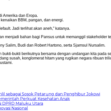
i di Amerika dan Eropa.
a kenaikan BBM, pangan, dan energi.
ault. Jadi terlihat akan aneh,” katanya.
an menjadi bahan bagi Pansus untuk memanggil stakeholder ter
Salim, Budi dan Robert Hartono, serta Sjamsul Nursalim.
an bukti-bukti berikutnya bersama dengan undangan kita pada 
edang susah, konglomerat hitam yang rugikan negara ribuan tri
ustami.
hlil sebagai Sosok Petarung dan Penghibur Jokowi
 Pemerintah Perkuat Kesehatan Anak
i DPRD Maluku Utara
ovasi Nasional