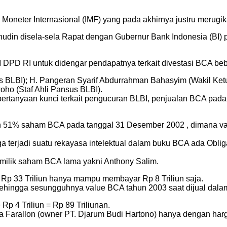
Moneter Internasional (IMF) yang pada akhirnya justru merugika
nudin disela-sela Rapat dengan Gubernur Bank Indonesia (BI)
PD RI untuk didengar pendapatnya terkait divestasi BCA beb
us BLBI); H. Pangeran Syarif Abdurrahman Bahasyim (Wakil Ketu
ho (Staf Ahli Pansus BLBI).
ertanyaan kunci terkait pengucuran BLBI, penjualan BCA pada
 51% saham BCA pada tanggal 31 Desember 2002 , dimana val
 terjadi suatu rekayasa intelektual dalam buku BCA ada Oblig
emilik saham BCA lama yakni Anthony Salim.
 Rp 33 Triliun hanya mampu membayar Rp 8 Triliun saja.
ingga sesungguhnya value BCA tahun 2003 saat dijual dalam po
 Rp 4 Triliun = Rp 89 Triliunan.
arallon (owner PT. Djarum Budi Hartono) hanya dengan harga 