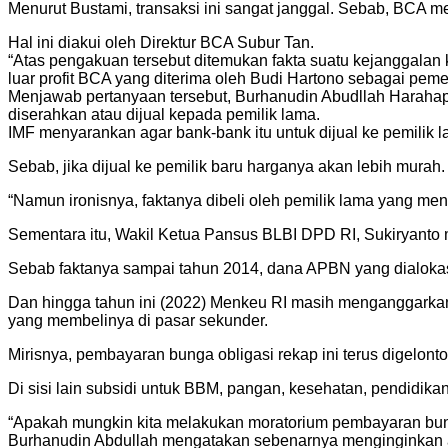
Menurut Bustami, transaksi ini sangat janggal. Sebab, BCA 
Hal ini diakui oleh Direktur BCA Subur Tan.
“Atas pengakuan tersebut ditemukan fakta suatu kejanggalan k
luar profit BCA yang diterima oleh Budi Hartono sebagai pe
Menjawab pertanyaan tersebut, Burhanudin Abudllah Harah
diserahkan atau dijual kepada pemilik lama.
IMF menyarankan agar bank-bank itu untuk dijual ke pemilik
Sebab, jika dijual ke pemilik baru harganya akan lebih murah.
“Namun ironisnya, faktanya dibeli oleh pemilik lama yang me
Sementara itu, Wakil Ketua Pansus BLBI DPD RI, Sukiryan
Sebab faktanya sampai tahun 2014, dana APBN yang dialokas
Dan hingga tahun ini (2022) Menkeu RI masih menganggarka
yang membelinya di pasar sekunder.
Mirisnya, pembayaran bunga obligasi rekap ini terus digelont
Di sisi lain subsidi untuk BBM, pangan, kesehatan, pendidik
“Apakah mungkin kita melakukan moratorium pembayaran bung
Burhanudin Abdullah mengatakan sebenarnya menginginkan 