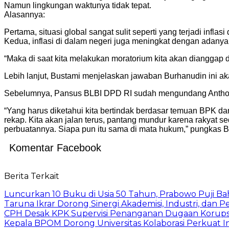
Namun lingkungan waktunya tidak tepat.
Alasannya:
Pertama, situasi global sangat sulit seperti yang terjadi inflas
Kedua, inflasi di dalam negeri juga meningkat dengan adany
“Maka di saat kita melakukan moratorium kita akan dianggap def
Lebih lanjut, Bustami menjelaskan jawaban Burhanudin ini ak
Sebelumnya, Pansus BLBI DPD RI sudah mengundang Anthony 
“Yang harus diketahui kita bertindak berdasar temuan BPK d
rekap. Kita akan jalan terus, pantang mundur karena rakyat s
perbuatannya. Siapa pun itu sama di mata hukum,” pungkas B
Komentar Facebook
Berita Terkait
Luncurkan 10 Buku di Usia 50 Tahun, Prabowo Puji Ba
Taruna Ikrar Dorong Sinergi Akademisi, Industri, dan
CPH Desak KPK Supervisi Penanganan Dugaan Korups
Kepala BPOM Dorong Universitas Kolaborasi Perkuat In