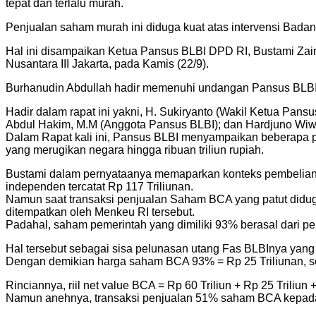
tepat dan terlalu murah.
Penjualan saham murah ini diduga kuat atas intervensi Badan 
Hal ini disampaikan Ketua Pansus BLBI DPD RI, Bustami Zai
Nusantara III Jakarta, pada Kamis (22/9).
Burhanudin Abdullah hadir memenuhi undangan Pansus BLBI D
Hadir dalam rapat ini yakni, H. Sukiryanto (Wakil Ketua Pans
Abdul Hakim, M.M (Anggota Pansus BLBI); dan Hardjuno Wiwo
Dalam Rapat kali ini, Pansus BLBI menyampaikan beberapa p
yang merugikan negara hingga ribuan triliun rupiah.
Bustami dalam pernyataanya memaparkan konteks pembelian
independen tercatat Rp 117 Triliunan.
Namun saat transaksi penjualan Saham BCA yang patut diduga
ditempatkan oleh Menkeu RI tersebut.
Padahal, saham pemerintah yang dimiliki 93% berasal dari p
Hal tersebut sebagai sisa pelunasan utang Fas BLBInya yang
Dengan demikian harga saham BCA 93% = Rp 25 Triliunan, seh
Rinciannya, riil net value BCA = Rp 60 Triliun + Rp 25 Triliun +
Namun anehnya, transaksi penjualan 51% saham BCA kepada F