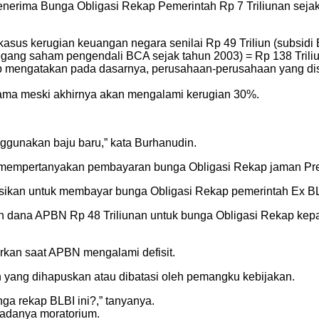
menerima Bunga Obligasi Rekap Pemerintah Rp 7 Triliunan seja
asus kerugian keuangan negara senilai Rp 49 Triliun (subsidi 
megang saham pengendali BCA sejak tahun 2003) = Rp 138 Tril
ap mengatakan pada dasarnya, perusahaan-perusahaan yang d
 lama meski akhirnya akan mengalami kerugian 30%.
nggunakan baju baru,” kata Burhanudin.
to mempertanyakan pembayaran bunga Obligasi Rekap jaman P
ikan untuk membayar bunga Obligasi Rekap pemerintah Ex BLBI
n dana APBN Rp 48 Triliunan untuk bunga Obligasi Rekap kep
orkan saat APBN mengalami defisit.
an yang dihapuskan atau dibatasi oleh pemangku kebijakan.
a rekap BLBI ini?,” tanyanya.
adanya moratorium.