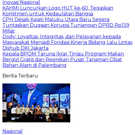
Inovasi Nasional
KAHMI Luncurkan Logo HUT ke-60, Tegaskan
Komitmen untuk Kedaulatan Bangsa
CPH Desak Kajati Maluku Utara Baru Segera
Tuntaskan Dugaan Korupsi Tunjangan DPRD Rp139
Miliar
Dody: Loyalitas, Integritas, dan Pelayanan kepada
Masyarakat Menjadi Fondasi Kinerja Bidang Lalu Lintas
Dishub DKI Jakarta
Kepala BPOM Taruna Ikrar Tinjau Program Makan
Bergizi Gratis dan Resmikan Pusat Tanaman Obat
Bahan Alam di Palembang
Berita Terbaru
Nasional