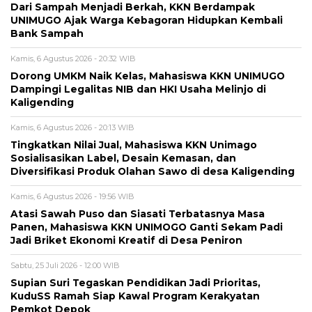
Dari Sampah Menjadi Berkah, KKN Berdampak
UNIMUGO Ajak Warga Kebagoran Hidupkan Kembali
Bank Sampah
Kamis, 6 Agustus 2026 - 20:32 WIB
Dorong UMKM Naik Kelas, Mahasiswa KKN UNIMUGO
Dampingi Legalitas NIB dan HKI Usaha Melinjo di
Kaligending
Kamis, 6 Agustus 2026 - 20:13 WIB
Tingkatkan Nilai Jual, Mahasiswa KKN Unimago
Sosialisasikan Label, Desain Kemasan, dan
Diversifikasi Produk Olahan Sawo di desa Kaligending
Kamis, 6 Agustus 2026 - 19:56 WIB
Atasi Sawah Puso dan Siasati Terbatasnya Masa
Panen, Mahasiswa KKN UNIMOGO Ganti Sekam Padi
Jadi Briket Ekonomi Kreatif di Desa Peniron
Sabtu, 25 Juli 2026 - 12:00 WIB
Supian Suri Tegaskan Pendidikan Jadi Prioritas,
KuduSS Ramah Siap Kawal Program Kerakyatan
Pemkot Depok