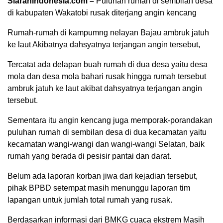
Siaranindonesia.com –
Puluhan rumah di sembilan desa
di kabupaten Wakatobi rusak diterjang angin kencang
Rumah-rumah di kampumng nelayan Bajau ambruk jatuh
ke laut Akibatnya dahsyatnya terjangan angin tersebut,
Tercatat ada delapan buah rumah di dua desa yaitu desa
mola dan desa mola bahari rusak hingga rumah tersebut
ambruk jatuh ke laut akibat dahsyatnya terjangan angin
tersebut.
Sementara itu angin kencang juga memporak-porandakan
puluhan rumah di sembilan desa di dua kecamatan yaitu
kecamatan wangi-wangi dan wangi-wangi Selatan, baik
rumah yang berada di pesisir pantai dan darat.
00:00
Belum ada laporan korban jiwa dari kejadian tersebut,
pihak BPBD setempat masih menunggu laporan tim
lapangan untuk jumlah total rumah yang rusak.
Berdasarkan informasi dari BMKG cuaca ekstrem Masih