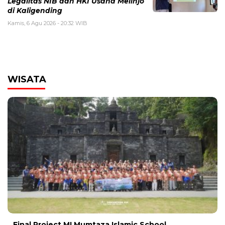
Legalitas NIB dan HKI Usaha Melinjo
di Kaligending
Kamis, 6 Agu 2026 - 20:32 WIB
WISATA
Final Project MI Mumtaza Islamic School