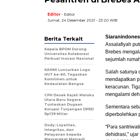
Editor
- Editor
Jumat, 24 Desember 2021 - 23:20 WIB
Siaranindones
Berita Terkait
Assalafiyah pu
Kepala BPOM Dorong
Brebes mengalam
Universitas Kolaborasi
Perkuat Inovasi Nasional
sejumlah rumah 
KAHMI Luncurkan Logo
Salah satunya 
HUT ke-60, Tegaskan
mendapatkan pe
Komitmen untuk
Kedaulatan Bangsa
keracunan. Tig
mengalami dehi
CPH Desak Kajati Maluku
Utara Baru Segera
Tuntaskan Dugaan
Sementara sebag
Korupsi Tunjangan DPRD
Rp139 Miliar
diperbolehkan 
Dody: Loyalitas,
“Para santriwa
Integritas, dan
dehidrasi,” uja
Pelayanan kepada
Masyarakat Menjadi