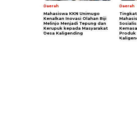
Daerah
Daerah
Mahasiswa KKN Unimugo
Tingkatk
Kenalkan Inovasi Olahan Biji
Mahasi
Melinjo Menjadi Tepung dan
Sosiali
Kerupuk kepada Masyarakat
Kemasan
Desa Kaligending
Produk 
Kaligen