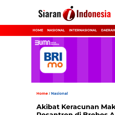
HOME
NASIONAL
INTERNASIONAL
DAERA
Home
Nasional
/
Akibat Keracunan Mak
Pesantren di Brebes A