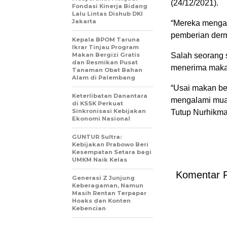
(24/12/2021).
Fondasi Kinerja Bidang
Lalu Lintas Dishub DKI
Jakarta
“Mereka menga
pemberian derm
Kepala BPOM Taruna
Ikrar Tinjau Program
Makan Bergizi Gratis
Salah seorang 
dan Resmikan Pusat
menerima maka
Tanaman Obat Bahan
Alam di Palembang
“Usai makan be
Keterlibatan Danantara
mengalami mual
di KSSK Perkuat
Sinkronisasi Kebijakan
Tutup Nurhikmah
Ekonomi Nasional
GUNTUR Sultra:
Kebijakan Prabowo Beri
Kesempatan Setara bagi
UMKM Naik Kelas
Komentar 
Generasi Z Junjung
Keberagaman, Namun
Masih Rentan Terpapar
Hoaks dan Konten
Kebencian