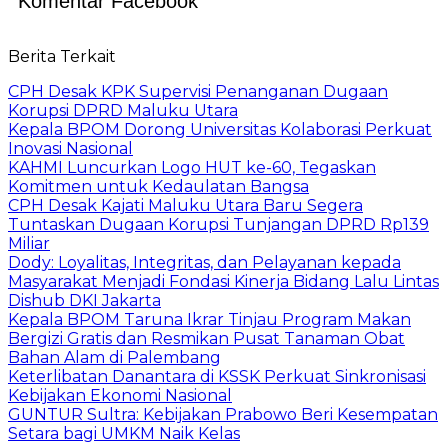
Komentar Facebook
Berita Terkait
CPH Desak KPK Supervisi Penanganan Dugaan
Korupsi DPRD Maluku Utara
Kepala BPOM Dorong Universitas Kolaborasi Perkuat
Inovasi Nasional
KAHMI Luncurkan Logo HUT ke-60, Tegaskan
Komitmen untuk Kedaulatan Bangsa
CPH Desak Kajati Maluku Utara Baru Segera
Tuntaskan Dugaan Korupsi Tunjangan DPRD Rp139
Miliar
Dody: Loyalitas, Integritas, dan Pelayanan kepada
Masyarakat Menjadi Fondasi Kinerja Bidang Lalu Lintas
Dishub DKI Jakarta
Kepala BPOM Taruna Ikrar Tinjau Program Makan
Bergizi Gratis dan Resmikan Pusat Tanaman Obat
Bahan Alam di Palembang
Keterlibatan Danantara di KSSK Perkuat Sinkronisasi
Kebijakan Ekonomi Nasional
GUNTUR Sultra: Kebijakan Prabowo Beri Kesempatan
Setara bagi UMKM Naik Kelas