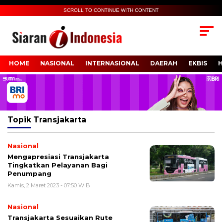
SCROLL TO CONTINUE WITH CONTENT
HOME
NASIONAL
INTERNASIONAL
DAERAH
EKBIS
Topik
Transjakarta
Nasional
Mengapresiasi Transjakarta
Tingkatkan Pelayanan Bagi
Penumpang
Kamis, 2 Maret 2023 - 07:50 WIB
Nasional
Transjakarta Sesuaikan Rute