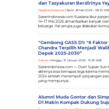
dan Tasyakuran Berdirinya Ya
Headline
|
Nasional
| Senin, 18 Mei 2026 - 08:10 WI
SiaranIndonesia.com-Suasana libur panja
14–17 Mei 2026 dimanfaatkan banyak or
keluarga. Hal serupa juga dilakukan komu
“Gembong GASS D1: “6 Faktor
Chandra Terpilih Menjadi Wali
Depok 2025-2030”
Daerah
| Minggu, 19 Januari 2025 - 19:39 WIB
Siaranindonesia.com — Duet Supian Sur
akhirnya bisa bernapas lega karena mem
2024 setelah menempuh perjuangan pan
yang mempunyai…
Alumni Muda Gontor dan Simp
D1 Makin Kompak Dukung Sup