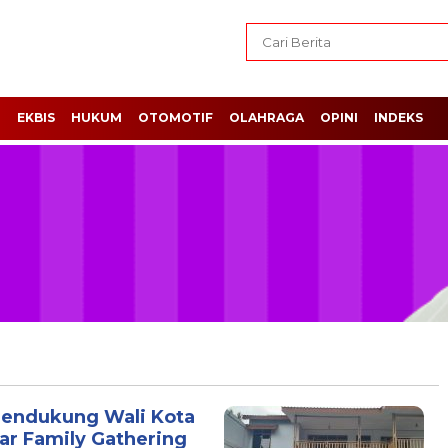
H
EKBIS
HUKUM
OTOMOTIF
OLAHRAGA
OPINI
INDEKS
Pendukung Wali Kota
lar Family Gathering