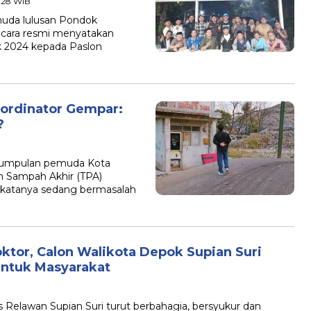
2:28 WIB
muda lulusan Pondok
ecara resmi menyatakan
k 2024 kepada Paslon
oordinator Gempar:
?
kumpulan pemuda Kota
Sampah Akhir (TPA)
 katanya sedang bermasalah
ktor, Calon Walikota Depok Supian Suri
untuk Masyarakat
 Relawan Supian Suri turut berbahagia, bersyukur dan