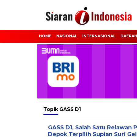
HOME
NASIONAL
INTERNASIONAL
DAERA
Topik
GASS D1
GASS D1, Salah Satu Relawan 
Depok Terpilih Supian Suri Ge