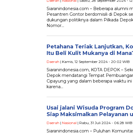
Daerah
|
Nasional
| Sabtu, 28 September 2024 - 1
Siaranindonesia.com – Beberapa alumni 
Pesantren Gontor berdomisili di Depok s
dukungan politiknya dalam Pilkada Depo
Nomor…
Petahana Teriak Lanjutkan, K
Itu Beli Kulit Mukanya di Mana
Daerah
| Kamis, 12 September 2024 - 20:02 WIB
Siaranindonesia.com, KOTA DEPOK – Se
Depok mendatangi Tempat Pembuangan 
Cipayung yang dalam beberapa waktu ini
karena…
Usai jalani Wisuda Program Do
Siap Maksimalkan Pelayanan 
Daerah
|
Nasional
| Rabu, 31 Juli 2024 - 06:28 WIB
Siaranindonesia.com – Puluhan Komunitas