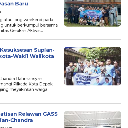
yasan Baru
B
ng atau long weekend pada
ang untuk berkumpul bersama
nitas Gerakan Aktivis…
 Kesuksesan Supian-
kota-Wakil Walikota
i-Chandra Rahmansyah
enangi Pilkada Kota Depok
jang meyakinkan warga
atisan Relawan GASS
ian-Chandra