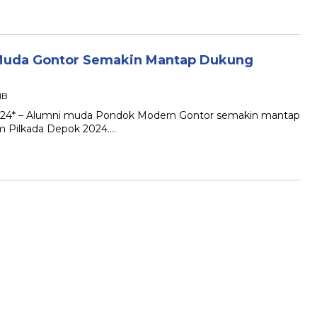
 Muda Gontor Semakin Mantap Dukung
IB
 2024* – Alumni muda Pondok Modern Gontor semakin mantap
m Pilkada Depok 2024….