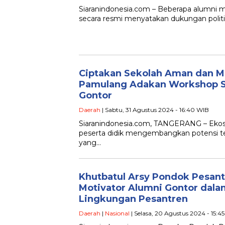
Siaranindonesia.com – Beberapa alumni m
secara resmi menyatakan dukungan poli
Ciptakan Sekolah Aman dan M
Pamulang Adakan Workshop St
Gontor
Daerah
| Sabtu, 31 Agustus 2024 - 16:40 WIB
Siaranindonesia.com, TANGERANG – Ekos
peserta didik mengembangkan potensi ter
yang…
Khutbatul Arsy Pondok Pesan
Motivator Alumni Gontor dala
Lingkungan Pesantren
Daerah
|
Nasional
| Selasa, 20 Agustus 2024 - 15:4