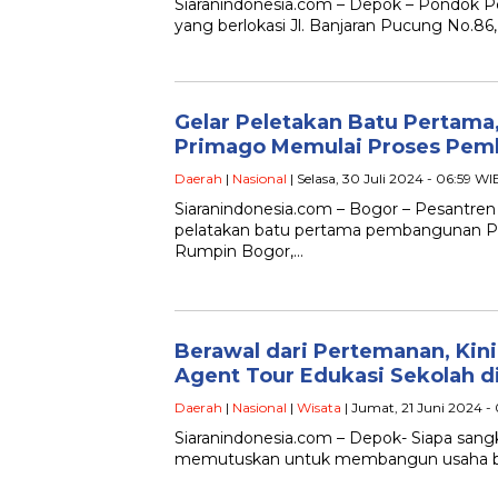
Siaranindonesia.com – Depok – Pondok 
yang berlokasi Jl. Banjaran Pucung No.86
Gelar Peletakan Batu Pertama
Primago Memulai Proses Pem
Daerah
|
Nasional
| Selasa, 30 Juli 2024 - 06:59 WI
Siaranindonesia.com – Bogor – Pesantre
pelatakan batu pertama pembangunan Pe
Rumpin Bogor,…
Berawal dari Pertemanan, Kin
Agent Tour Edukasi Sekolah d
Daerah
|
Nasional
|
Wisata
| Jumat, 21 Juni 2024 -
Siaranindonesia.com – Depok- Siapa sang
memutuskan untuk membangun usaha ber