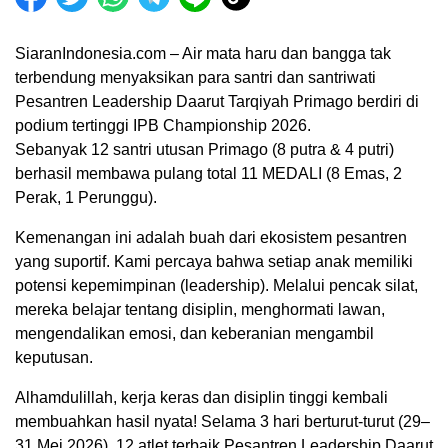
SiaranIndonesia.com – Air mata haru dan bangga tak
terbendung menyaksikan para santri dan santriwati
Pesantren Leadership Daarut Tarqiyah Primago berdiri di
podium tertinggi IPB Championship 2026.
Sebanyak 12 santri utusan Primago (8 putra & 4 putri)
berhasil membawa pulang total 11 MEDALI (8 Emas, 2
Perak, 1 Perunggu).
Kemenangan ini adalah buah dari ekosistem pesantren
yang suportif. Kami percaya bahwa setiap anak memiliki
potensi kepemimpinan (leadership). Melalui pencak silat,
mereka belajar tentang disiplin, menghormati lawan,
00:00
mengendalikan emosi, dan keberanian mengambil
keputusan.
Alhamdulillah, kerja keras dan disiplin tinggi kembali
membuahkan hasil nyata! Selama 3 hari berturut-turut (29–
31 Mei 2026), 12 atlet terbaik Pesantren Leadership Daarut