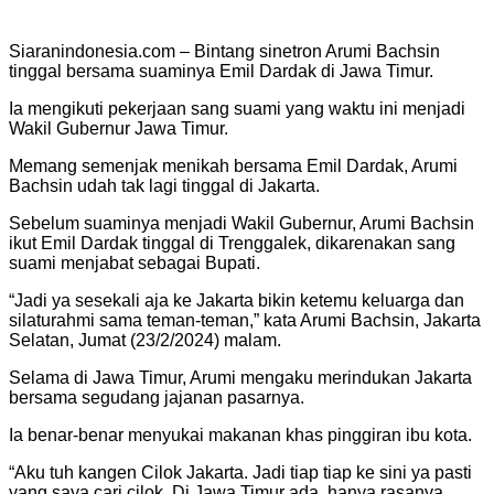
Siaranindonesia.com – Bintang sinetron Arumi Bachsin
tinggal bersama suaminya Emil Dardak di Jawa Timur.
Ia mengikuti pekerjaan sang suami yang waktu ini menjadi
Wakil Gubernur Jawa Timur.
Memang semenjak menikah bersama Emil Dardak, Arumi
Bachsin udah tak lagi tinggal di Jakarta.
Sebelum suaminya menjadi Wakil Gubernur, Arumi Bachsin
ikut Emil Dardak tinggal di Trenggalek, dikarenakan sang
suami menjabat sebagai Bupati.
“Jadi ya sesekali aja ke Jakarta bikin ketemu keluarga dan
silaturahmi sama teman-teman,” kata Arumi Bachsin, Jakarta
Selatan, Jumat (23/2/2024) malam.
Selama di Jawa Timur, Arumi mengaku merindukan Jakarta
bersama segudang jajanan pasarnya.
Ia benar-benar menyukai makanan khas pinggiran ibu kota.
“Aku tuh kangen Cilok Jakarta. Jadi tiap tiap ke sini ya pasti
yang saya cari cilok. Di Jawa Timur ada, hanya rasanya