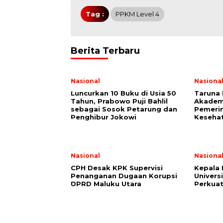
Tag :
PPKM Level 4
Berita Terbaru
Nasional
Nasiona
Luncurkan 10 Buku di Usia 50
Taruna 
Tahun, Prabowo Puji Bahlil
Akademi
sebagai Sosok Petarung dan
Pemerin
Penghibur Jokowi
Keseha
Nasional
Nasiona
CPH Desak KPK Supervisi
Kepala
Penanganan Dugaan Korupsi
Univers
DPRD Maluku Utara
Perkuat