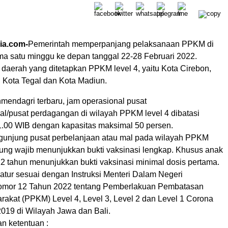
ia.com-
Pemerintah memperpanjang pelaksanaan PPKM di
ma satu minggu ke depan tanggal 22-28 Februari 2022.
 daerah yang ditetapkan PPKM level 4, yaitu Kota Cirebon,
 Kota Tegal dan Kota Madiun.
mendagri terbaru, jam operasional pusat
al/pusat perdagangan di wilayah PPKM level 4 dibatasi
1.00 WIB dengan kapasitas maksimal 50 persen.
unjung pusat perbelanjaan atau mal pada wilayah PPKM
jung wajib menunjukkan bukti vaksinasi lengkap. Khusus anak
12 tahun menunjukkan bukti vaksinasi minimal dosis pertama.
iatur sesuai dengan Instruksi Menteri Dalam Negeri
Nomor 12 Tahun 2022 tentang Pemberlakuan Pembatasan
rakat (PPKM) Level 4, Level 3, Level 2 dan Level 1 Corona
2019 di Wilayah Jawa dan Bali.
an ketentuan :