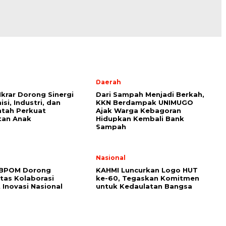
l
Daerah
Ikrar Dorong Sinergi
Dari Sampah Menjadi Berkah,
si, Industri, dan
KKN Berdampak UNIMUGO
tah Perkuat
Ajak Warga Kebagoran
tan Anak
Hidupkan Kembali Bank
Sampah
l
Nasional
 BPOM Dorong
KAHMI Luncurkan Logo HUT
itas Kolaborasi
ke-60, Tegaskan Komitmen
 Inovasi Nasional
untuk Kedaulatan Bangsa