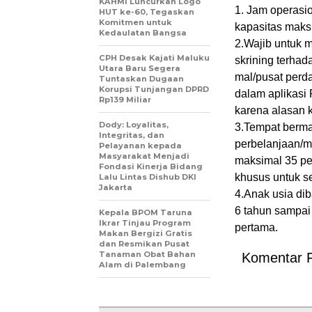
KAHMI Luncurkan Logo
1. Jam operasi
HUT ke-60, Tegaskan
Komitmen untuk
kapasitas maks
Kedaulatan Bangsa
2.Wajib untuk 
CPH Desak Kajati Maluku
skrining terha
Utara Baru Segera
mal/pusat perd
Tuntaskan Dugaan
Korupsi Tunjangan DPRD
dalam aplikasi 
Rp139 Miliar
karena alasan 
Dody: Loyalitas,
3.Tempat berma
Integritas, dan
perbelanjaan/m
Pelayanan kepada
Masyarakat Menjadi
maksimal 35 pe
Fondasi Kinerja Bidang
khusus untuk s
Lalu Lintas Dishub DKI
Jakarta
4.Anak usia di
6 tahun sampai
Kepala BPOM Taruna
Ikrar Tinjau Program
pertama.
Makan Bergizi Gratis
dan Resmikan Pusat
Tanaman Obat Bahan
Komentar 
Alam di Palembang