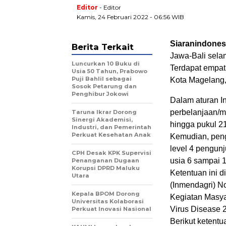
Editor
- Editor
Kamis, 24 Februari 2022 - 06:56 WIB
Siaranindones
Berita Terkait
Jawa-Bali sela
Luncurkan 10 Buku di
Terdapat empat
Usia 50 Tahun, Prabowo
Puji Bahlil sebagai
Kota Magelang,
Sosok Petarung dan
Penghibur Jokowi
Dalam aturan In
perbelanjaan/m
Taruna Ikrar Dorong
Sinergi Akademisi,
hingga pukul 2
Industri, dan Pemerintah
Perkuat Kesehatan Anak
Kemudian, peng
level 4 pengun
CPH Desak KPK Supervisi
usia 6 sampai 
Penanganan Dugaan
Korupsi DPRD Maluku
Ketentuan ini d
Utara
(Inmendagri) 
Kepala BPOM Dorong
Kegiatan Masya
Universitas Kolaborasi
Virus Disease 
Perkuat Inovasi Nasional
Berikut ketentu