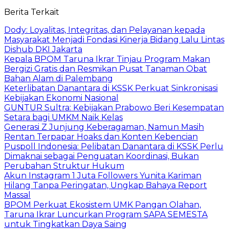
Berita Terkait
Dody: Loyalitas, Integritas, dan Pelayanan kepada
Masyarakat Menjadi Fondasi Kinerja Bidang Lalu Lintas
Dishub DKI Jakarta
Kepala BPOM Taruna Ikrar Tinjau Program Makan
Bergizi Gratis dan Resmikan Pusat Tanaman Obat
Bahan Alam di Palembang
Keterlibatan Danantara di KSSK Perkuat Sinkronisasi
Kebijakan Ekonomi Nasional
GUNTUR Sultra: Kebijakan Prabowo Beri Kesempatan
Setara bagi UMKM Naik Kelas
Generasi Z Junjung Keberagaman, Namun Masih
Rentan Terpapar Hoaks dan Konten Kebencian
Puspoll Indonesia: Pelibatan Danantara di KSSK Perlu
Dimaknai sebagai Penguatan Koordinasi, Bukan
Perubahan Struktur Hukum
Akun Instagram 1 Juta Followers Yunita Kariman
Hilang Tanpa Peringatan, Ungkap Bahaya Report
Massal
BPOM Perkuat Ekosistem UMK Pangan Olahan,
Taruna Ikrar Luncurkan Program SAPA SEMESTA
untuk Tingkatkan Daya Saing