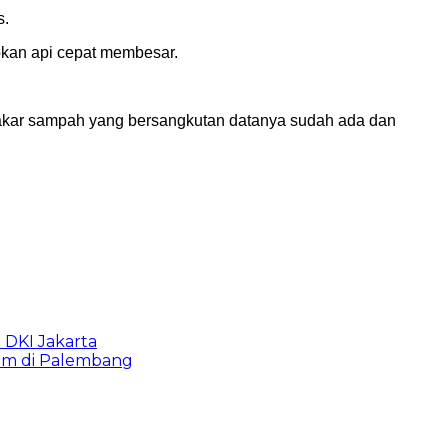
s.
bkan api cepat membesar.
 bakar sampah yang bersangkutan datanya sudah ada dan
b DKI Jakarta
lam di Palembang