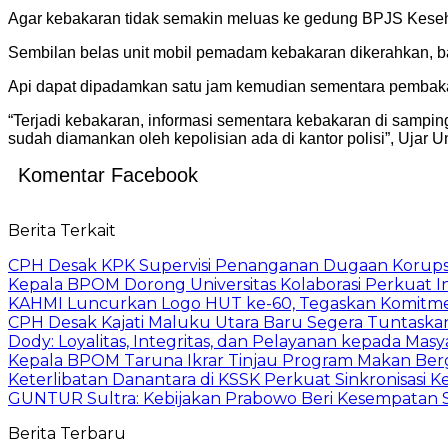
Agar kebakaran tidak semakin meluas ke gedung BPJS Keseh
Sembilan belas unit mobil pemadam kebakaran dikerahkan, 
Api dapat dipadamkan satu jam kemudian sementara pembaka
“Terjadi kebakaran, informasi sementara kebakaran di sampi
sudah diamankan oleh kepolisian ada di kantor polisi”, Uj
Komentar Facebook
Berita Terkait
CPH Desak KPK Supervisi Penanganan Dugaan Korups
Kepala BPOM Dorong Universitas Kolaborasi Perkuat In
KAHMI Luncurkan Logo HUT ke-60, Tegaskan Komitm
CPH Desak Kajati Maluku Utara Baru Segera Tuntaska
Dody: Loyalitas, Integritas, dan Pelayanan kepada Masy
Kepala BPOM Taruna Ikrar Tinjau Program Makan Ber
Keterlibatan Danantara di KSSK Perkuat Sinkronisasi K
GUNTUR Sultra: Kebijakan Prabowo Beri Kesempatan S
Berita Terbaru