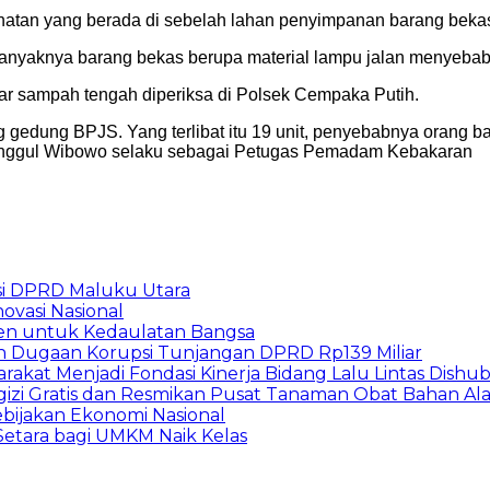
atan yang berada di sebelah lahan penyimpanan barang beka
banyaknya barang bekas berupa material lampu jalan menyeba
r sampah tengah diperiksa di Polsek Cempaka Putih.
ng gedung BPJS. Yang terlibat itu 19 unit, penyebabnya orang
ar Unggul Wibowo selaku sebagai Petugas Pemadam Kebakaran
i DPRD Maluku Utara
ovasi Nasional
en untuk Kedaulatan Bangsa
n Dugaan Korupsi Tunjangan DPRD Rp139 Miliar
arakat Menjadi Fondasi Kinerja Bidang Lalu Lintas Dishu
gizi Gratis dan Resmikan Pusat Tanaman Obat Bahan A
ebijakan Ekonomi Nasional
etara bagi UMKM Naik Kelas