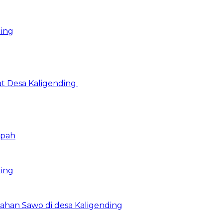
ding
at Desa Kaligending
mpah
ding
Olahan Sawo di desa Kaligending