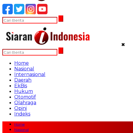
✖
Home
Nasional
Internasional
Daerah
EkBis
Hukum
Otomotif
Olahraga
Opini
Indeks
Home
Nasional