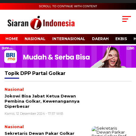
SCROLL TO CONTINUE WITH CONTENT
HOME
NASIONAL
INTERNASIONAL
DAERAH
EKBIS
Topik
DPP Partai Golkar
Nasional
Jokowi Bisa Jabat Ketua Dewan
Pembina Golkar, Kewenangannya
Diperbesar
Kamis, 12 Desember 2024 - 17:57 WIB
Nasional
Sekretaris Dewan Pakar Golkar