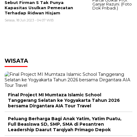
Sebut Firman S Tak Punya
Kapasitas Usulkan Pemecatan
Terhadap Ridwan Hisjam
Selasa, 18 Juli 2023 - 04:07 WIB
WISATA
Final Project MI Mumtaza Islamic School
00:00
Tanggerang Selatan ke Yogyakarta Tahun 2026
bersama Dirgantara AIA Tour Travel
Peluang Berharga Bagi Anak Yatim, Yatim Puatu,
Full Beasiswa SD, SMP, SMA di Pesantren
Leadership Daarut Tarqiyah Primago Depok