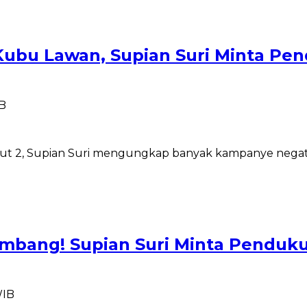
Kubu Lawan, Supian Suri Minta P
IB
rut 2, Supian Suri mengungkap banyak kampanye negat
umbang! Supian Suri Minta Penduku
WIB