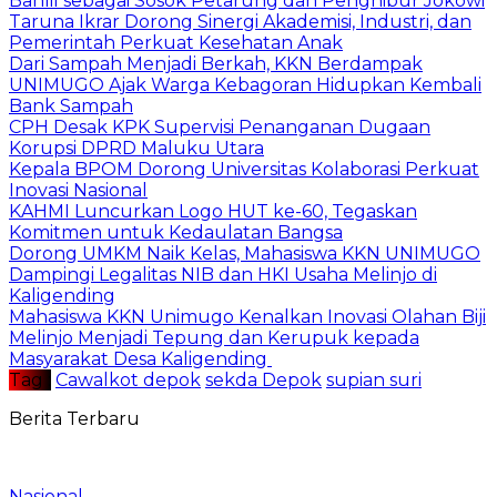
Bahlil sebagai Sosok Petarung dan Penghibur Jokowi
Taruna Ikrar Dorong Sinergi Akademisi, Industri, dan
Pemerintah Perkuat Kesehatan Anak
Dari Sampah Menjadi Berkah, KKN Berdampak
UNIMUGO Ajak Warga Kebagoran Hidupkan Kembali
Bank Sampah
CPH Desak KPK Supervisi Penanganan Dugaan
Korupsi DPRD Maluku Utara
Kepala BPOM Dorong Universitas Kolaborasi Perkuat
Inovasi Nasional
KAHMI Luncurkan Logo HUT ke-60, Tegaskan
Komitmen untuk Kedaulatan Bangsa
Dorong UMKM Naik Kelas, Mahasiswa KKN UNIMUGO
Dampingi Legalitas NIB dan HKI Usaha Melinjo di
Kaligending
Mahasiswa KKN Unimugo Kenalkan Inovasi Olahan Biji
Melinjo Menjadi Tepung dan Kerupuk kepada
Masyarakat Desa Kaligending
Tag :
Cawalkot depok
sekda Depok
supian suri
Berita Terbaru
Nasional