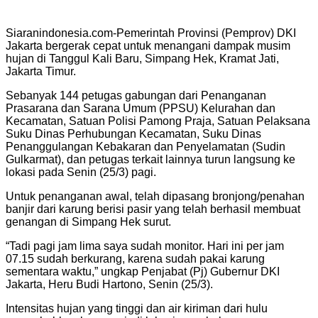
Siaranindonesia.com-Pemerintah Provinsi (Pemprov) DKI
Jakarta bergerak cepat untuk menangani dampak musim
hujan di Tanggul Kali Baru, Simpang Hek, Kramat Jati,
Jakarta Timur.
Sebanyak 144 petugas gabungan dari Penanganan
Prasarana dan Sarana Umum (PPSU) Kelurahan dan
Kecamatan, Satuan Polisi Pamong Praja, Satuan Pelaksana
Suku Dinas Perhubungan Kecamatan, Suku Dinas
Penanggulangan Kebakaran dan Penyelamatan (Sudin
Gulkarmat), dan petugas terkait lainnya turun langsung ke
lokasi pada Senin (25/3) pagi.
Untuk penanganan awal, telah dipasang bronjong/penahan
banjir dari karung berisi pasir yang telah berhasil membuat
genangan di Simpang Hek surut.
“Tadi pagi jam lima saya sudah monitor. Hari ini per jam
07.15 sudah berkurang, karena sudah pakai karung
sementara waktu,” ungkap Penjabat (Pj) Gubernur DKI
Jakarta, Heru Budi Hartono, Senin (25/3).
Intensitas hujan yang tinggi dan air kiriman dari hulu