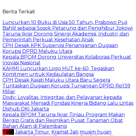
Berita Terkait
Luncurkan 10 Buku di Usia 50 Tahun, Prabowo Puji
Bahlil sebagai Sosok Petarung dan Penghibur Jokowi
Taruna Ikrar Dorong Sinergi Akademisi, Industri, dan
Pemerintah Perkuat Kesehatan Anak
CPH Desak KPK Supervisi Penanganan Dugaan
Korupsi DPRD Maluku Utara
Kepala BPOM Dorong Universitas Kolaborasi Perkuat
Inovasi Nasional
KAHMI Luncurkan Logo HUT ke-60, Tegaskan
Komitmen untuk Kedaulatan Bangsa
CPH Desak Kajati Maluku Utara Baru Segera
Tuntaskan Dugaan Korupsi Tunjangan DPRD Rp139
Miliar
Dody: Loyalitas, Integritas, dan Pelayanan kepada
Masyarakat Menjadi Fondasi Kinerja Bidang Lalu Lintas
Dishub DKI Jakarta
Kepala BPOM Taruna Ikrar Tinjau Program Makan
Bergizi Gratis dan Resmikan Pusat Tanaman Obat
Bahan Alam di Palembang
Tag :
Jakarta Timur.
Kramat Jati
musim hujan