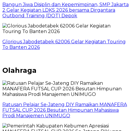
Bangun Jiwa Disiplin dan Kepemimpinan, SMP Jakarta
2 Gelar Kegiatan LDKS 2026 bersama Dirgantara
Outbond Training (DOT) Depok
Glorious Jabodetabek 62006 Gelar Kegiatan Touring
To Banten 2026
Olahraga
Ratusan Pelajar Se-Jateng DIY Ramaikan MANAFERA
FUTSAL CUP 2026 Besutan Himpunan Mahasiswa
Prodi Manajemen UNIMUGO