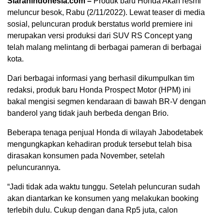
Siaranindonesia.com –
Produk baru Honda Akan resmi
meluncur besok, Rabu (2/11/2022). Lewat teaser di media
sosial, peluncuran produk berstatus world premiere ini
merupakan versi produksi dari SUV RS Concept yang
telah malang melintang di berbagai pameran di berbagai
kota.
Dari berbagai informasi yang berhasil dikumpulkan tim
redaksi, produk baru Honda Prospect Motor (HPM) ini
bakal mengisi segmen kendaraan di bawah BR-V dengan
banderol yang tidak jauh berbeda dengan Brio.
Beberapa tenaga penjual Honda di wilayah Jabodetabek
mengungkapkan kehadiran produk tersebut telah bisa
00:00
dirasakan konsumen pada November, setelah
peluncurannya.
“Jadi tidak ada waktu tunggu. Setelah peluncuran sudah
akan diantarkan ke konsumen yang melakukan booking
terlebih dulu. Cukup dengan dana Rp5 juta, calon