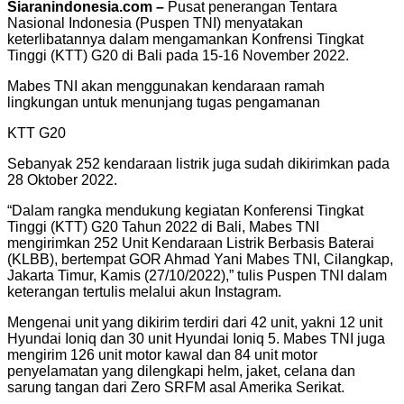
Siaranindonesia.com –
Pusat penerangan Tentara
Nasional Indonesia (Puspen TNI) menyatakan
keterlibatannya dalam mengamankan Konfrensi Tingkat
Tinggi (KTT) G20 di Bali pada 15-16 November 2022.
Mabes TNI akan menggunakan kendaraan ramah
lingkungan untuk menunjang tugas pengamanan
KTT G20
Sebanyak 252 kendaraan listrik juga sudah dikirimkan pada
28 Oktober 2022.
“Dalam rangka mendukung kegiatan Konferensi Tingkat
Tinggi (KTT) G20 Tahun 2022 di Bali, Mabes TNI
mengirimkan 252 Unit Kendaraan Listrik Berbasis Baterai
(KLBB), bertempat GOR Ahmad Yani Mabes TNI, Cilangkap,
Jakarta Timur, Kamis (27/10/2022),” tulis Puspen TNI dalam
keterangan tertulis melalui akun Instagram.
Mengenai unit yang dikirim terdiri dari 42 unit, yakni 12 unit
Hyundai Ioniq dan 30 unit Hyundai Ioniq 5. Mabes TNI juga
mengirim 126 unit motor kawal dan 84 unit motor
penyelamatan yang dilengkapi helm, jaket, celana dan
sarung tangan dari Zero SRFM asal Amerika Serikat.