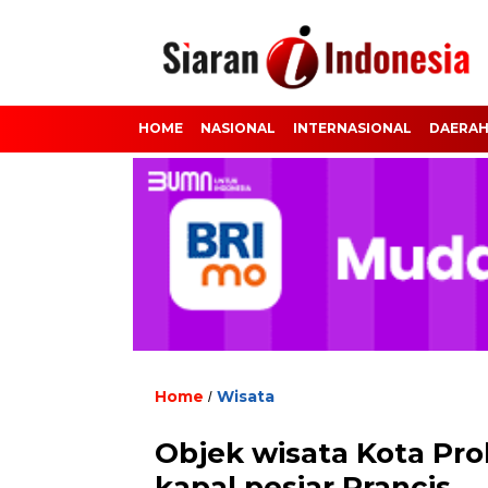
HOME
NASIONAL
INTERNASIONAL
DAERA
Home
Wisata
/
Objek wisata Kota Pr
kapal pesiar Prancis