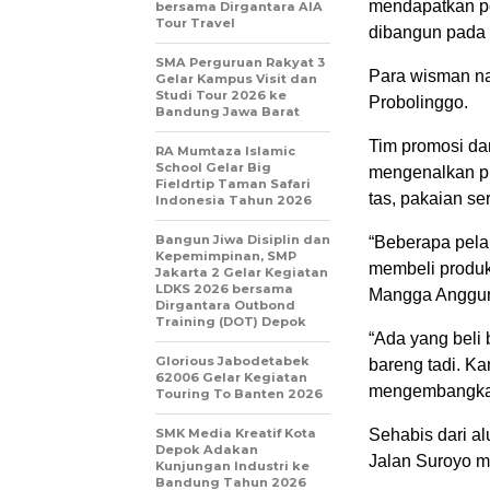
mendapatkan pe
bersama Dirgantara AIA
Tour Travel
dibangun pada 
SMA Perguruan Rakyat 3
Para wisman na
Gelar Kampus Visit dan
Studi Tour 2026 ke
Probolinggo.
Bandung Jawa Barat
Tim promosi dar
RA Mumtaza Islamic
School Gelar Big
mengenalkan pr
Fieldrtip Taman Safari
tas, pakaian s
Indonesia Tahun 2026
Bangun Jiwa Disiplin dan
“Beberapa pelan
Kepemimpinan, SMP
membeli produk
Jakarta 2 Gelar Kegiatan
LDKS 2026 bersama
Mangga Anggur 
Dirgantara Outbond
Training (DOT) Depok
“Ada yang beli 
Glorious Jabodetabek
bareng tadi. K
62006 Gelar Kegiatan
mengembangkan 
Touring To Banten 2026
SMK Media Kreatif Kota
Sehabis dari a
Depok Adakan
Jalan Suroyo 
Kunjungan Industri ke
Bandung Tahun 2026