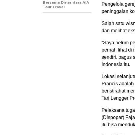
Bersama Dirgantara AIA
Pengelola gere
Tour Travel
peninggalan kol
Salah satu wis
dan melihat eks
“Saya belum pe
pernah lihat di 
sendiri, bagus 
Indonesia itu.
Lokasi selanjut
Prancis adalah
beristirahat me
Tari Lengger P
Pelaksana tug
(Dispopar) Faj
itu bisa menduk