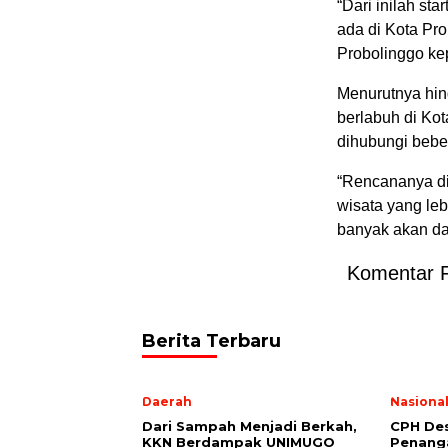
“Dari inilah st
ada di Kota Pr
Probolinggo ke
Menurutnya hin
berlabuh di Kot
dihubungi bebe
“Rencananya di
wisata yang le
banyak akan dat
Komentar 
Berita Terbaru
Daerah
Nasiona
Dari Sampah Menjadi Berkah,
CPH Des
KKN Berdampak UNIMUGO
Penang