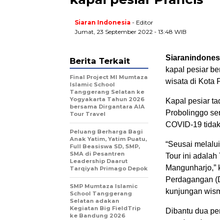
Siaran Indonesia
- Editor
Jumat, 23 September 2022 - 13:48 WIB
Siaranindones
Berita Terkait
kapal pesiar b
Final Project MI Mumtaza
wisata di Kota 
Islamic School
Tanggerang Selatan ke
Yogyakarta Tahun 2026
Kapal pesiar t
bersama Dirgantara AIA
Probolinggo se
Tour Travel
COVID-19 tidak
Peluang Berharga Bagi
Anak Yatim, Yatim Puatu,
“Seusai melalu
Full Beasiswa SD, SMP,
SMA di Pesantren
Tour ini adala
Leadership Daarut
Mangunharjo,” 
Tarqiyah Primago Depok
Perdagangan (D
SMP Mumtaza Islamic
kunjungan wism
School Tanggerang
Selatan adakan
Kegiatan Big FieldTrip
Dibantu dua pe
ke Bandung 2026