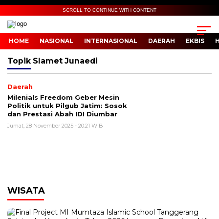
SCROLL TO CONTINUE WITH CONTENT
HOME
NASIONAL
INTERNASIONAL
DAERAH
EKBIS
Topik
Slamet Junaedi
Daerah
Milenials Freedom Geber Mesin
Politik untuk Pilgub Jatim: Sosok
dan Prestasi Abah IDI Diumbar
Jumat, 28 November 2025 - 20:21 WIB
WISATA