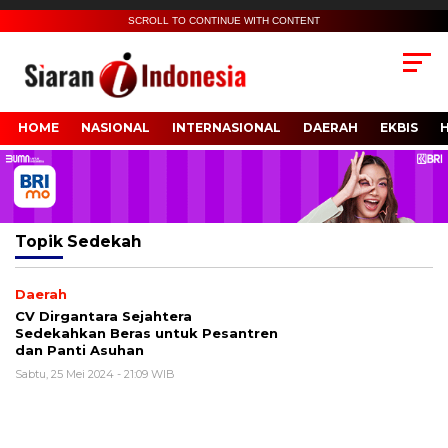
SCROLL TO CONTINUE WITH CONTENT
HOME
NASIONAL
INTERNASIONAL
DAERAH
EKBIS
Topik
Sedekah
Daerah
CV Dirgantara Sejahtera
Sedekahkan Beras untuk Pesantren
dan Panti Asuhan
Sabtu, 25 Mei 2024 - 21:09 WIB