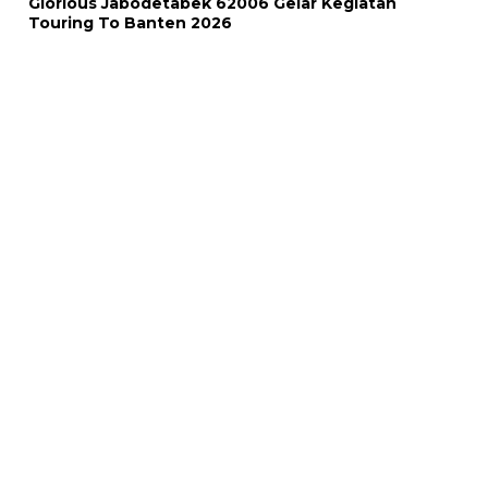
Glorious Jabodetabek 62006 Gelar Kegiatan
Touring To Banten 2026