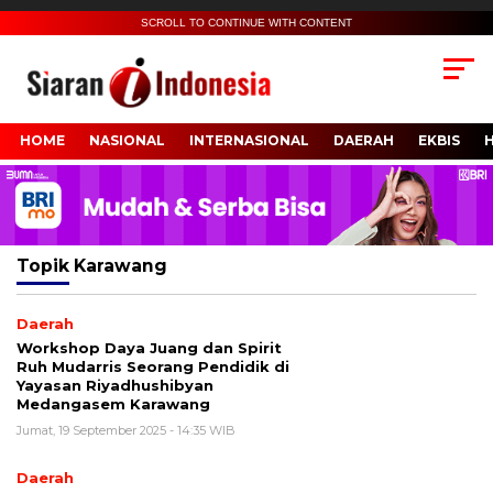
SCROLL TO CONTINUE WITH CONTENT
HOME
NASIONAL
INTERNASIONAL
DAERAH
EKBIS
Topik
Karawang
Daerah
Workshop Daya Juang dan Spirit
Ruh Mudarris Seorang Pendidik di
Yayasan Riyadhushibyan
Medangasem Karawang
Jumat, 19 September 2025 - 14:35 WIB
Daerah