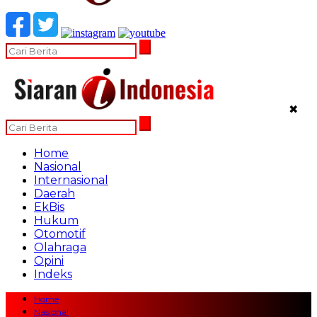
✖
Home
Nasional
Internasional
Daerah
EkBis
Hukum
Otomotif
Olahraga
Opini
Indeks
Home
Nasional