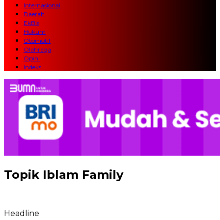
Internasional
Daerah
EkBis
Hukum
Otomotif
Olahraga
Opini
Indeks
Topik
Iblam Family
Headline