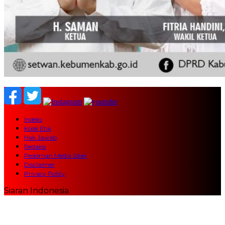
Indeks
Kode Etik
Hak Jawab
Redaksi
Pedoman Media Siber
Disclaimer
Privacy Policy
Siaran Indonesia