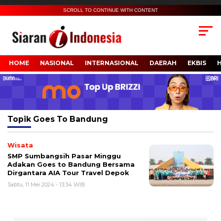
SCROLL TO CONTINUE WITH CONTENT
HOME
NASIONAL
INTERNASIONAL
DAERAH
EKBIS
Topik
Goes To Bandung
Wisata
SMP Sumbangsih Pasar Minggu
Adakan Goes to Bandung Bersama
Dirgantara AIA Tour Travel Depok
Sabtu, 11 Mei 2024 - 13:34 WIB