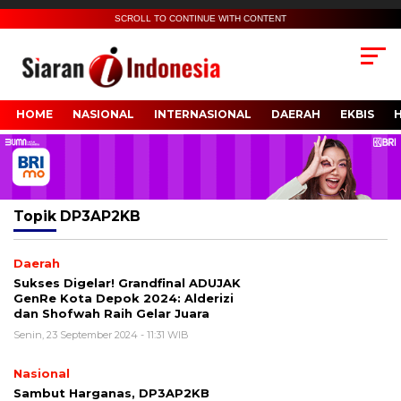
SCROLL TO CONTINUE WITH CONTENT
HOME
NASIONAL
INTERNASIONAL
DAERAH
EKBIS
Topik
DP3AP2KB
Daerah
Sukses Digelar! Grandfinal ADUJAK
GenRe Kota Depok 2024: Alderizi
dan Shofwah Raih Gelar Juara
Senin, 23 September 2024 - 11:31 WIB
Nasional
Sambut Harganas, DP3AP2KB