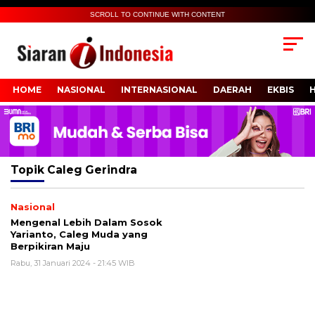
SCROLL TO CONTINUE WITH CONTENT
HOME
NASIONAL
INTERNASIONAL
DAERAH
EKBIS
Topik
Caleg Gerindra
Nasional
Mengenal Lebih Dalam Sosok
Yarianto, Caleg Muda yang
Berpikiran Maju
Rabu, 31 Januari 2024 - 21:45 WIB