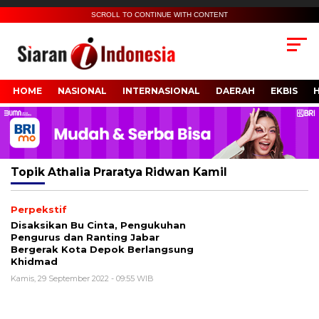
SCROLL TO CONTINUE WITH CONTENT
HOME
NASIONAL
INTERNASIONAL
DAERAH
EKBIS
Topik
Athalia Praratya Ridwan Kamil
Perpekstif
Disaksikan Bu Cinta, Pengukuhan
Pengurus dan Ranting Jabar
Bergerak Kota Depok Berlangsung
Khidmad
Kamis, 29 September 2022 - 09:55 WIB