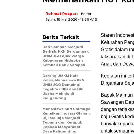
Rohmat Rospari
- Editor
Senin, 18 Mei 2026 - 19:36 WIB
Siaran Indone
Berita Terkait
Kelurahan Peng
Dari Sampah Menjadi
Gratis dalam r
Berkah, KKN Berdampak
UNIMUGO Ajak Warga
laksanakan di 
Kebagoran Hidupkan
Anak dan Dewa
Kembali Bank Sampah
Kegiatan ini t
Dorong UMKM Naik
Kelas, Mahasiswa KKN
Dirgantara Sej
UNIMUGO Dampingi
Legalitas NIB dan HKI
Usaha Melinjo di
Bapak Maimun 
Kaligending
Sawangan Depok
Mahasiswa KKN Unimugo
dengan terlaksa
Kenalkan Inovasi Olahan
baju Gratis ke
Biji Melinjo Menjadi
Tepung dan Kerupuk
banyak kepada
kepada Masyarakat
untuk semuany
Desa Kaligending