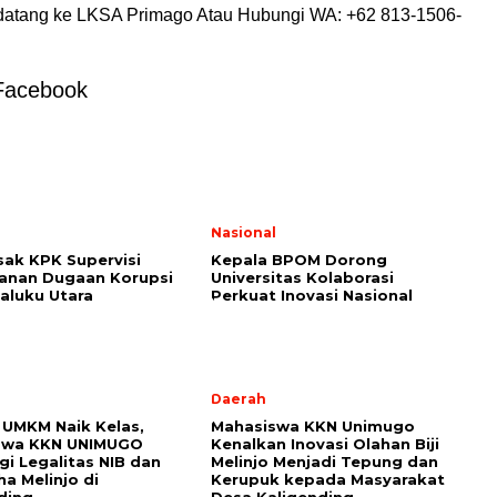
datang ke LKSA Primago Atau Hubungi WA: +62 813-1506-
Facebook
l
Nasional
ak KPK Supervisi
Kepala BPOM Dorong
anan Dugaan Korupsi
Universitas Kolaborasi
aluku Utara
Perkuat Inovasi Nasional
Daerah
UMKM Naik Kelas,
Mahasiswa KKN Unimugo
swa KKN UNIMUGO
Kenalkan Inovasi Olahan Biji
i Legalitas NIB dan
Melinjo Menjadi Tepung dan
ha Melinjo di
Kerupuk kepada Masyarakat