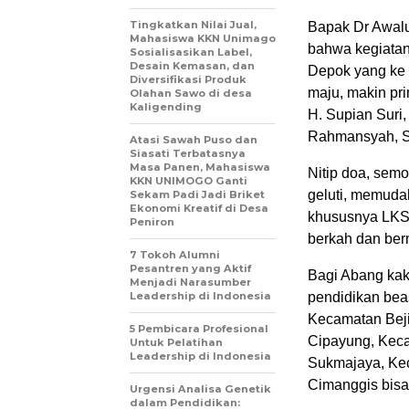
Tingkatkan Nilai Jual,
Bapak Dr Awal
Mahasiswa KKN Unimago
bahwa kegiatan 
Sosialisasikan Label,
Desain Kemasan, dan
Depok yang ke 
Diversifikasi Produk
maju, makin pr
Olahan Sawo di desa
Kaligending
H. Supian Suri
Rahmansyah, S.
Atasi Sawah Puso dan
Siasati Terbatasnya
Masa Panen, Mahasiswa
Nitip doa, sem
KKN UNIMOGO Ganti
geluti, memuda
Sekam Padi Jadi Briket
Ekonomi Kreatif di Desa
khususnya LKSA
Peniron
berkah dan ber
7 Tokoh Alumni
Pesantren yang Aktif
Bagi Abang kak
Menjadi Narasumber
Leadership di Indonesia
pendidikan beas
Kecamatan Bej
5 Pembicara Profesional
Cipayung, Kec
Untuk Pelatihan
Leadership di Indonesia
Sukmajaya, Ke
Cimanggis bisa
Urgensi Analisa Genetik
dalam Pendidikan: