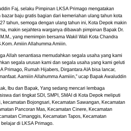
uddin Faj, selaku Pimpinan LKSA Primago mengatakan
bazar baju gratis bagian dari kemeriahan ulang tahun kota
27 tahun, semoga dengan ulang tahun ini, Kota Depok makin
ima, makin sejahtera warganya dibawah pimpinan Bapak Dr.
, M.M., yang memimpin bersama Wakil Wali Kota Chandra
Kom. Amiiin Allahumma Amiiin.
oga Allah senantiasa memudahkan segala usaha yang kami
hkan segala urusan kami dan segala usaha yang kami geluti
 Primago, Rumah Hijabers, Dirgantara AIA bisa lancar,
manfaat. Aamiiin Allahumma Aamiiin,” ucap Bapak Awaluddin
ak, Ibu dan Bapak, Yang sedang mencari lembaga
iswa dari tingkat SDI, SMPI, SMAI di Kota Depok meliputi
i, kecamatan Bojongsari, Kecamatan Sawangan, Kecamatan
amatan Pancoran Mas, Kecamatan Cinere, Kecamatan
camatan Cimanggis, Kecamatan Tapos, Kecamatan
 belajar di LKSA Primago.