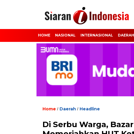
HOME
NASIONAL
INTERNASIONAL
DAERA
Home
Daerah
Headline
/
/
Di Serbu Warga, Bazar
Memeriahkan HUT Kot